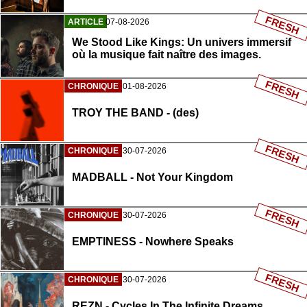
FRESH
ARTICLE
07-08-2026
We Stood Like Kings: Un univers immersif
où la musique fait naître des images.
FRESH
CHRONIQUE
01-08-2026
TROY THE BAND - (des)
FRESH
CHRONIQUE
30-07-2026
MADBALL - Not Your Kingdom
FRESH
CHRONIQUE
30-07-2026
EMPTINESS - Nowhere Speaks
FRESH
CHRONIQUE
30-07-2026
REZN - Cycles In The Infinite Dreams