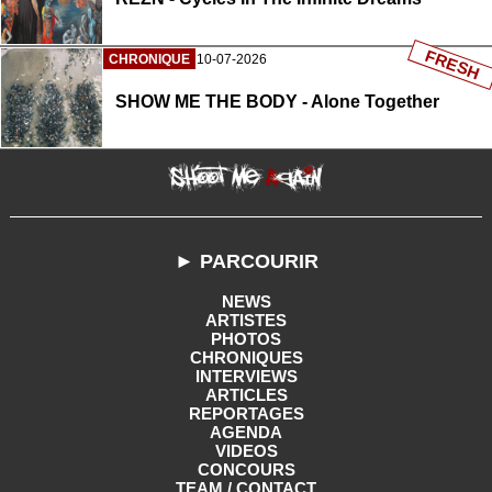
FRESH
CHRONIQUE
10-07-2026
SHOW ME THE BODY - Alone Together
► PARCOURIR
NEWS
ARTISTES
PHOTOS
CHRONIQUES
INTERVIEWS
ARTICLES
REPORTAGES
AGENDA
VIDEOS
CONCOURS
TEAM / CONTACT