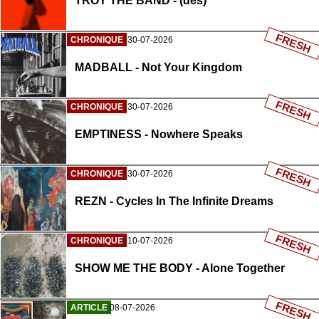
TROY THE BAND - (des)
FRESH
CHRONIQUE
30-07-2026
MADBALL - Not Your Kingdom
FRESH
CHRONIQUE
30-07-2026
EMPTINESS - Nowhere Speaks
FRESH
CHRONIQUE
30-07-2026
REZN - Cycles In The Infinite Dreams
FRESH
CHRONIQUE
10-07-2026
SHOW ME THE BODY - Alone Together
FRESH
ARTICLE
08-07-2026