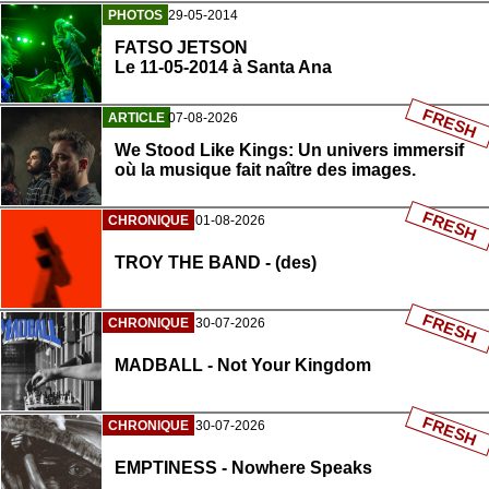
PHOTOS
29-05-2014
FATSO JETSON
Le 11-05-2014 à Santa Ana
FRESH
ARTICLE
07-08-2026
We Stood Like Kings: Un univers immersif
où la musique fait naître des images.
FRESH
CHRONIQUE
01-08-2026
TROY THE BAND - (des)
FRESH
CHRONIQUE
30-07-2026
MADBALL - Not Your Kingdom
FRESH
CHRONIQUE
30-07-2026
EMPTINESS - Nowhere Speaks