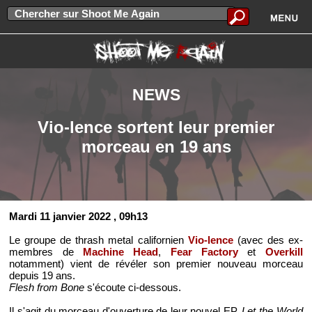
NEWS
Vio-lence sortent leur premier
morceau en 19 ans
Mardi 11 janvier 2022
, 09h13
Le groupe de thrash metal californien
Vio-lence
(avec des ex-
membres de
Machine Head
,
Fear Factory
et
Overkill
notamment) vient de révéler son premier nouveau morceau
depuis 19 ans.
Flesh from Bone
s'écoute ci-dessous.
Il s'agit du morceau d'ouverture de leur nouvel EP,
Let the World