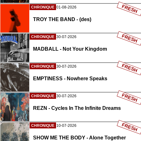
FRESH
CHRONIQUE
01-08-2026
TROY THE BAND - (des)
FRESH
CHRONIQUE
30-07-2026
MADBALL - Not Your Kingdom
FRESH
CHRONIQUE
30-07-2026
EMPTINESS - Nowhere Speaks
FRESH
CHRONIQUE
30-07-2026
REZN - Cycles In The Infinite Dreams
FRESH
CHRONIQUE
10-07-2026
SHOW ME THE BODY - Alone Together