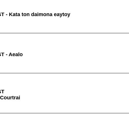
 - Kata ton daimona eaytoy
T - Aealo
ST
 Courtrai