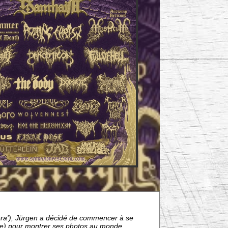
era'), Jürgen a décidé de commencer à se
Fire) pour montrer ses photos au monde