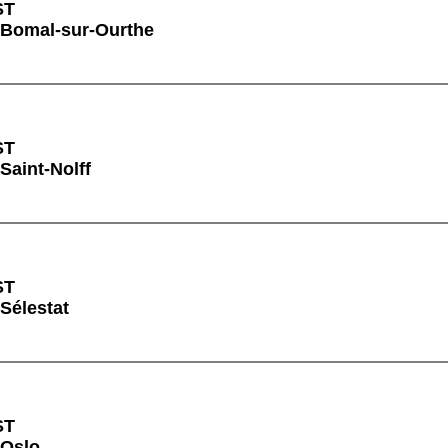
ST
 Bomal-sur-Ourthe
ST
Saint-Nolff
ST
 Sélestat
ST
 Oslo