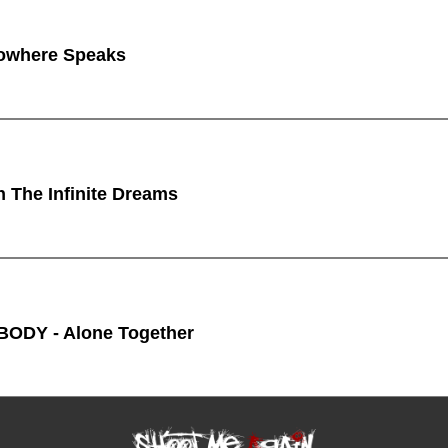
owhere Speaks
n The Infinite Dreams
ODY - Alone Together