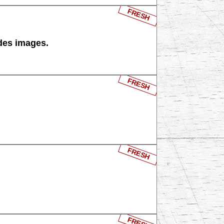
FRESH
 des images.
FRESH
FRESH
FRESH