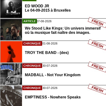
ED WOOD JR
Le 04-09-2015 à Bruxelles
FRESH
ARTICLE
07-08-2026
We Stood Like Kings: Un univers immersif
où la musique fait naître des images.
FRESH
CHRONIQUE
01-08-2026
TROY THE BAND - (des)
FRESH
CHRONIQUE
30-07-2026
MADBALL - Not Your Kingdom
FRESH
CHRONIQUE
30-07-2026
EMPTINESS - Nowhere Speaks