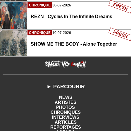
FRESH
CHRONIQUE
30-07-2026
REZN - Cycles In The Infinite Dreams
FRESH
CHRONIQUE
10-07-2026
SHOW ME THE BODY - Alone Together
► PARCOURIR
NEWS
ARTISTES
PHOTOS
CHRONIQUES
INTERVIEWS
ARTICLES
REPORTAGES