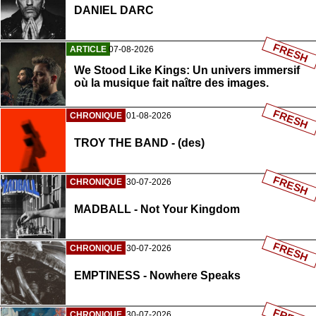
DANIEL DARC
FRESH
ARTICLE
07-08-2026
We Stood Like Kings: Un univers immersif
où la musique fait naître des images.
FRESH
CHRONIQUE
01-08-2026
TROY THE BAND - (des)
FRESH
CHRONIQUE
30-07-2026
MADBALL - Not Your Kingdom
FRESH
CHRONIQUE
30-07-2026
EMPTINESS - Nowhere Speaks
CHRONIQUE
30-07-2026