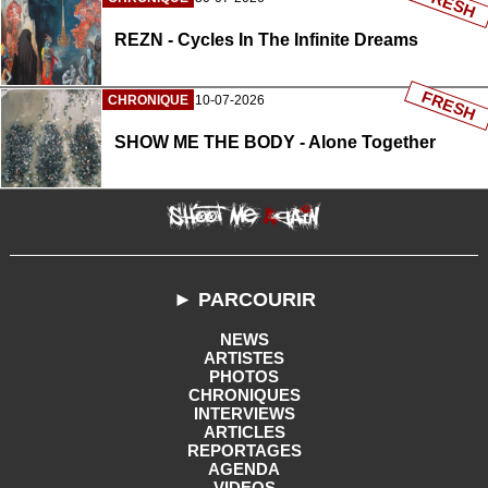
FRESH
REZN - Cycles In The Infinite Dreams
FRESH
CHRONIQUE
10-07-2026
SHOW ME THE BODY - Alone Together
► PARCOURIR
NEWS
ARTISTES
PHOTOS
CHRONIQUES
INTERVIEWS
ARTICLES
REPORTAGES
AGENDA
VIDEOS