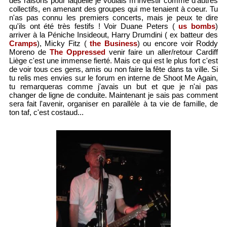
des raisons pour laquelle je voulais m'investir comme d'autres
collectifs, en amenant des groupes qui me tenaient à coeur. Tu
n'as pas connu les premiers concerts, mais je peux te dire
qu'ils ont été très festifs ! Voir Duane Peters (
us bombs
)
arriver à la Péniche Insideout, Harry Drumdini ( ex batteur des
Cramps
), Micky Fitz (
the Business
) ou encore voir Roddy
Moreno de
The Oppressed
venir faire un aller/retour Cardiff
Liège c'est une immense fierté. Mais ce qui est le plus fort c'est
de voir tous ces gens, amis ou non faire la fête dans ta ville. Si
tu relis mes envies sur le forum en interne de Shoot Me Again,
tu remarqueras comme j'avais un but et que je n'ai pas
changer de ligne de conduite. Maintenant je sais pas comment
sera fait l'avenir, organiser en parallèle à ta vie de famille, de
ton taf, c'est costaud...