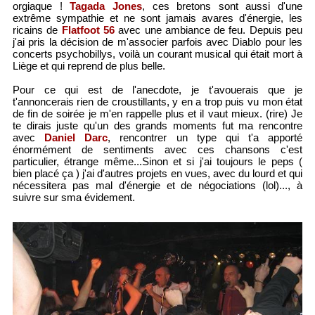
orgiaque !
Tagada Jones
, ces bretons sont aussi d'une
extrême sympathie et ne sont jamais avares d'énergie, les
ricains de
Flatfoot 56
avec une ambiance de feu. Depuis peu
j'ai pris la décision de m'associer parfois avec Diablo pour les
concerts psychobillys, voilà un courant musical qui était mort à
Liège et qui reprend de plus belle.
Pour ce qui est de l'anecdote, je t'avouerais que je
t'annoncerais rien de croustillants, y en a trop puis vu mon état
de fin de soirée je m'en rappelle plus et il vaut mieux. (rire) Je
te dirais juste qu'un des grands moments fut ma rencontre
avec
Daniel Darc
, rencontrer un type qui t'a apporté
énormément de sentiments avec ces chansons c'est
particulier, étrange même...Sinon et si j'ai toujours le peps (
bien placé ça ) j'ai d'autres projets en vues, avec du lourd et qui
nécessitera pas mal d'énergie et de négociations (lol)..., à
suivre sur sma évidement.