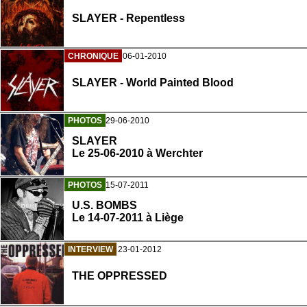
SLAYER - Repentless
CHRONIQUE
06-01-2010
SLAYER - World Painted Blood
PHOTOS
29-06-2010
SLAYER
Le 25-06-2010 à Werchter
PHOTOS
15-07-2011
U.S. BOMBS
Le 14-07-2011 à Liège
INTERVIEW
23-01-2012
THE OPPRESSED