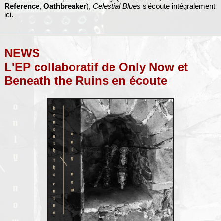
Reference
,
Oathbreaker
),
Celestial Blues
s'écoute intégralement
ici.
NEWS
L'EP collaboratif de Only Now et
Beneath the Ruins en écoute