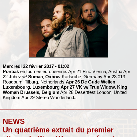
Mercredi 22 février 2017
- 01:02
Pontiak
en tournée européenne: Apr 21 Fluc Vienna, Austria Apr
22 Jubez w/
Sumac
,
Oxbow
Karlsruhe, Germany Apr 23 013
Roadburn, Tilburg, Netherlands
Apr 26 De Gude Wellen
Luxembourg, Luxembourg Apr 27 VK w/
True Widow
,
King
Woman
Brussels, Belgium
Apr 28 Desertfest London, United
Kingdom Apr 29 Stereo Wonderland...
NEWS
Un quatrième extrait du premier