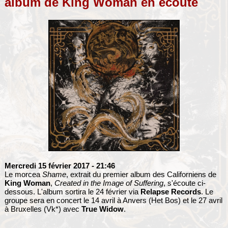
album de King Woman en écoute
Mercredi 15 février 2017
- 21:46
Le morcea
Shame
, extrait du premier album des Californiens de
King Woman
,
Created in the Image of Suffering
, s'écoute ci-
dessous. L'album sortira le 24 février via
Relapse Records
. Le
groupe sera en concert le 14 avril à Anvers (Het Bos) et le 27 avril
à Bruxelles (Vk*) avec
True Widow
.