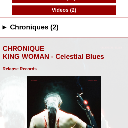
Videos (2)
► Chroniques (2)
CHRONIQUE
KING WOMAN - Celestial Blues
Relapse Records