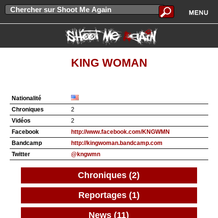
KING WOMAN
Nationalité
Chroniques
2
Vidéos
2
Facebook
http://www.facebook.com/KNGWMN
Bandcamp
http://kingwoman.bandcamp.com
Twitter
@kngwmn
Chroniques (2)
Reportages (1)
News (11)