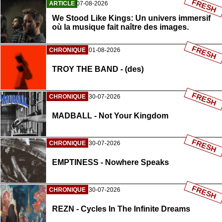
FRESH
ARTICLE
07-08-2026
We Stood Like Kings: Un univers immersif
où la musique fait naître des images.
FRESH
CHRONIQUE
01-08-2026
TROY THE BAND - (des)
FRESH
CHRONIQUE
30-07-2026
MADBALL - Not Your Kingdom
FRESH
CHRONIQUE
30-07-2026
EMPTINESS - Nowhere Speaks
FRESH
CHRONIQUE
30-07-2026
REZN - Cycles In The Infinite Dreams