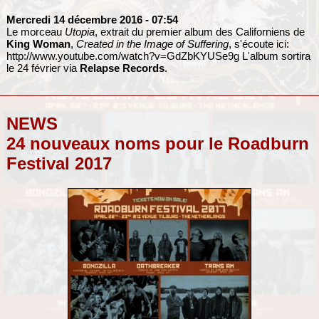
Mercredi 14 décembre 2016
- 07:54
Le morceau
Utopia
, extrait du premier album des Californiens de
King Woman
,
Created in the Image of Suffering
, s'écoute ici:
http://www.youtube.com/watch?v=GdZbKYUSe9g
L'album sortira
le 24 février via
Relapse Records
.
NEWS
24 nouveaux noms pour le Roadburn
Festival 2017