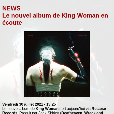
NEWS
Le nouvel album de King Woman en
écoute
Vendredi 30 juillet 2021
- 13:25
Le nouvel album de
King Woman
sort aujourd'hui via
Relapse
Records
. Produit par Jack Shirley (
Deafheaven
,
Wreck and