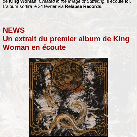
de
King Woman
,
Created in the Image of Suffering
, s'écoute
ici
.
L'album sortira le 24 février via
Relapse Records
.
NEWS
Un extrait du premier album de King
Woman en écoute