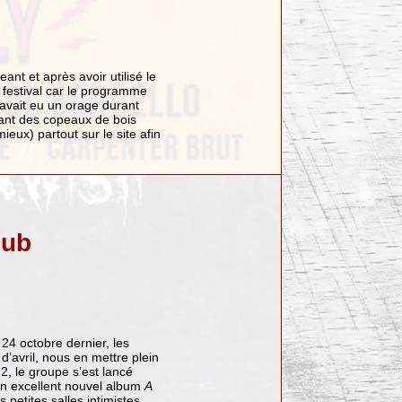
ant et après avoir utilisé le
du festival car le programme
y avait eu un orage durant
hant des copeaux de bois
eux) partout sur le site afin
lub
24 octobre dernier, les
d’avril, nous en mettre plein
2, le groupe s’est lancé
on excellent nouvel album
A
s petites salles intimistes