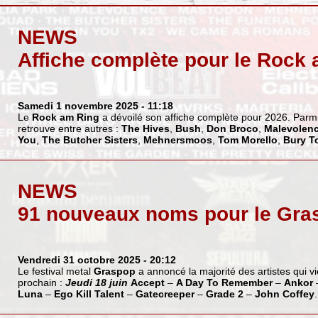
NEWS
Affiche complète pour le Rock
Samedi 1 novembre 2025
- 11:18
Le
Rock am Ring
a dévoilé son affiche complète pour 2026. Par
retrouve entre autres :
The Hives
,
Bush
,
Don Broco
,
Malevolen
You
,
The Butcher Sisters
,
Mehnersmoos
,
Tom Morello
,
Bury T
NEWS
91 nouveaux noms pour le Gra
Vendredi 31 octobre 2025
- 20:12
Le festival metal
Graspop
a annoncé la majorité des artistes qui v
prochain :
Jeudi 18 juin
Accept
–
A Day To Remember
–
Ankor
Luna
–
Ego Kill Talent
–
Gatecreeper
–
Grade 2
–
John Coffey
.