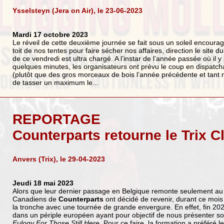
Ysselsteyn (Jera on Air), le 23-06-2023
Mardi 17 octobre 2023
Le réveil de cette deuxième journée se fait sous un soleil encourage
toit de nos tentes pour faire sécher nos affaires, direction le site 
de ce vendredi est ultra chargé. A l’instar de l’année passée où il 
quelques minutes, les organisateurs ont prévu le coup en dispatc
(plutôt que des gros morceaux de bois l’année précédente et tant mi
de tasser un maximum le...
REPORTAGE
Counterparts retourne le Trix C
Anvers (Trix), le 29-04-2023
Jeudi 18 mai 2023
Alors que leur dernier passage en Belgique remonte seulement au 
Canadiens de
Counterparts
ont décidé de revenir, durant ce mois 
la tronche avec une tournée de grande envergure. En effet, fin 202
dans un périple européen ayant pour objectif de nous présenter s
Eulogy For Those Still Here
. Pour ce faire, la formation a préféré le