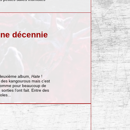
 une décennie
é deuxième album,
Hate
!
ys des kangourous mais c’est
Comme pour beaucoup de
rties l’ont fait. Entre des
oles...