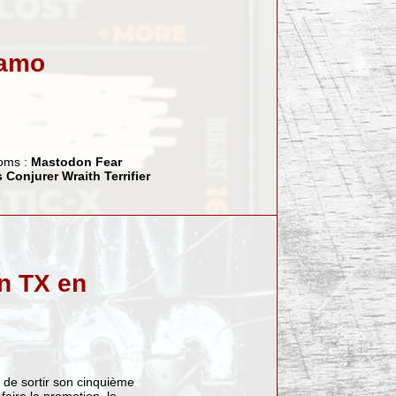
namo
oms :
Mastodon
Fear
s
Conjurer
Wraith
Terrifier
n TX en
 de sortir son cinquième
 faire la promotion, la