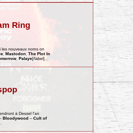
 am Ring
mi les nouveaux noms on
ce
,
Mastodon
,
The Plot In
omorrow
,
Palaye
[/label]...
spop
iendront à Dessel l'an
–
Bloodywood
–
Cult of
..