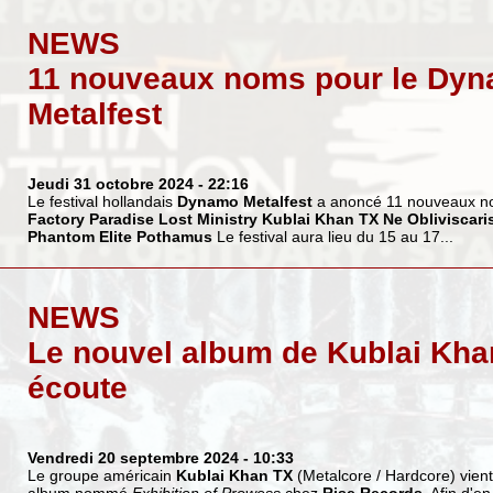
NEWS
11 nouveaux noms pour le Dy
Metalfest
Jeudi 31 octobre 2024
- 22:16
Le festival hollandais
Dynamo Metalfest
a anoncé 11 nouveaux n
Factory
Paradise Lost
Ministry
Kublai Khan TX
Ne Obliviscari
Phantom Elite
Pothamus
Le festival aura lieu du 15 au 17...
NEWS
Le nouvel album de Kublai Kha
écoute
Vendredi 20 septembre 2024
- 10:33
Le groupe américain
Kublai Khan TX
(Metalcore / Hardcore) vient
album nommé
Exhibition of Prowess
chez
Rise Records
. Afin d'en