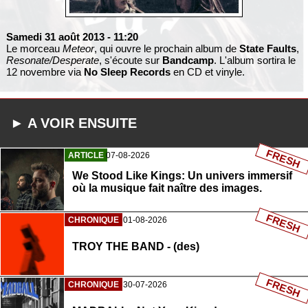
Samedi 31 août 2013
- 11:20
Le morceau
Meteor
, qui ouvre le prochain album de
State Faults
,
Resonate/Desperate
, s'écoute sur
Bandcamp
. L'album sortira le
12 novembre via
No Sleep Records
en CD et vinyle.
► A VOIR ENSUITE
FRESH
ARTICLE
07-08-2026
We Stood Like Kings: Un univers immersif
où la musique fait naître des images.
FRESH
CHRONIQUE
01-08-2026
TROY THE BAND - (des)
FRESH
CHRONIQUE
30-07-2026