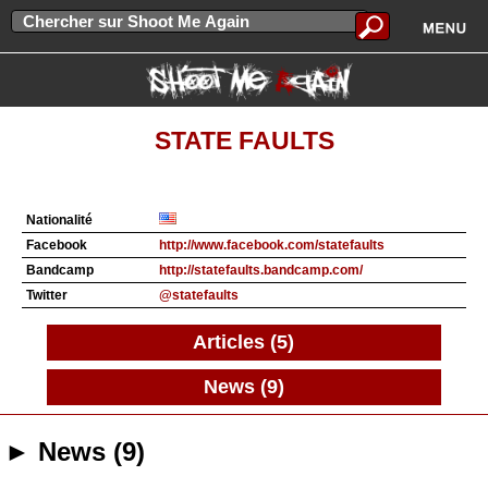
STATE FAULTS
Nationalité
Facebook
http://www.facebook.com/statefaults
Bandcamp
http://statefaults.bandcamp.com/
Twitter
@statefaults
Articles (5)
News (9)
► News (9)