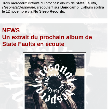
Trois morceaux extraits du prochain album de
State Faults
,
Resonate​/​Desperate
, s'écoutent sur
Bandcamp
. L'album sortira
le 12 novembre via
No Sleep Records
.
NEWS
Un extrait du prochain album de
State Faults en écoute