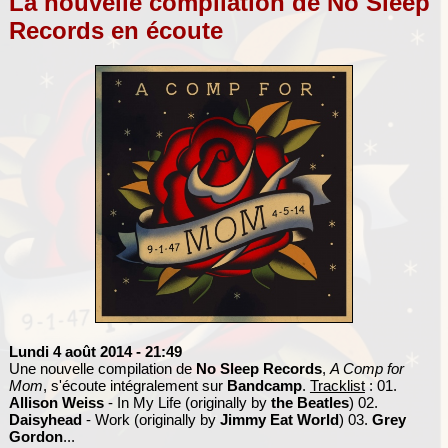
La nouvelle compilation de No Sleep
Records en écoute
Lundi 4 août 2014
- 21:49
Une nouvelle compilation de
No Sleep Records
,
A Comp for
Mom
, s'écoute intégralement sur
Bandcamp
.
Tracklist
: 01.
Allison Weiss
- In My Life (originally by
the Beatles
) 02.
Daisyhead
- Work (originally by
Jimmy Eat World
) 03.
Grey
Gordon
...