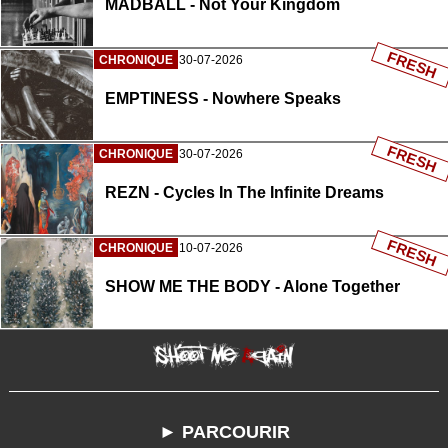
MADBALL - Not Your Kingdom
FRESH
CHRONIQUE
30-07-2026
EMPTINESS - Nowhere Speaks
FRESH
CHRONIQUE
30-07-2026
REZN - Cycles In The Infinite Dreams
FRESH
CHRONIQUE
10-07-2026
SHOW ME THE BODY - Alone Together
► PARCOURIR