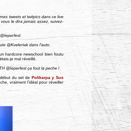
 mes tweets et twitpics dans ce live
 vous le dira jamais assez, suivez-
'@Ieperfest.
coute @Kvelertak dans l'auto.
 un hardcore newschool bien foutu
ais-je mal réveillé.
ETH @Ieperfest ça fout la peche !
 début du set de
Polikarpa y Sus
e, vraiment l’idéal pour réveiller