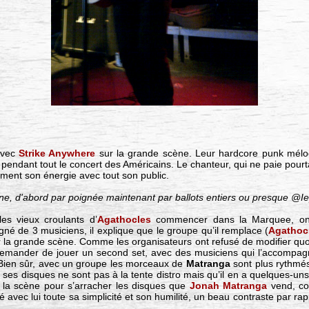
avec
Strike Anywhere
sur la grande scène. Leur hardcore punk mélod
le pendant tout le concert des Américains. Le chanteur, qui ne paie pourt
ment son énergie avec tout son public.
plaine, d'abord par poignée maintenant par ballots entiers ou presque 
les vieux croulants d’
Agathocles
commencer dans la Marquee, on 
gné de 3 musiciens, il explique que le groupe qu’il remplace (
Agathoc
r la grande scène. Comme les organisateurs ont refusé de modifier quoi 
demander de jouer un second set, avec des musiciens qui l’accompag
 ! Bien sûr, avec un groupe les morceaux de
Matranga
sont plus rythmés 
ue ses disques ne sont pas à la tente distro mais qu’il en a quelques-u
la scène pour s’arracher les disques que
Jonah Matranga
vend, co
avec lui toute sa simplicité et son humilité, un beau contraste par rap