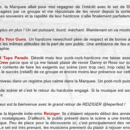
, la Marquee allait pour moi regagner de l’intérêt avec le set de
O
gées par ce groupe et me réjouissais de les revoir depuis la sorti
 souvenirs et la rapidité de leur hardcore s’allie finalement parfait
lus en plus ! Un set puissant, lourd, méchant. Maintenant on va mosh
 To Your Guns
. Un hardcore newschool plein de respect et de bonne a
e les mêmes attitudes de la part de son public. Une ambiance de feu et 
raphie.
d Tape Parade
. Désolé mais leur punk-rock-hardcore me laisse asse
Crew
parce que si ça me faisait plaisir de revoir Danny et Ross sur sc
ontents de faire les exigents sur scène (son trop ceci, trop cela) leu
le succès (relatif) de ce groupe et encore moins leur présence sur cett
iveau dans un registre plus calme dans la Marquee. Un post-rock puis
de scène et c’est le retour du hardcore engagé. Si la musique est a
es.
eur est la bienvenue avec le grand retour de REIZIGER @Ieperfest !
de la légende indie-emo
Reiziger
. Ils s’étaient séparés début des ann
 nostalgiques. D’ailleurs, le public présent dans la scène a une tren
ue. Peu de place pour la découverte ici, c’est principalement des retr
 Le set est très prenant, les musiciens prennent du plaisir à rejouer e