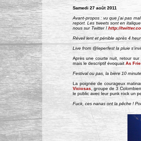
Samedi 27 août 2011
Avant-propos : vu que j'ai pas mal 
report. Les tweets sont en italiqu
nous sur Twitter !
http://twitter
Réveil lent et pénible après 4 heu
Live from @Ieperfest la pluie s'inv
Après une courte nuit, retour sur
mais le descriptif évoquait
As Fri
Festival ou pas, la bière 10 minut
La poignée de courageux matina
Viciosas
, groupe de 3 Colombienn
le public avec leur punk rock un p
Fuck, ces nanas ont la pêche ! Po