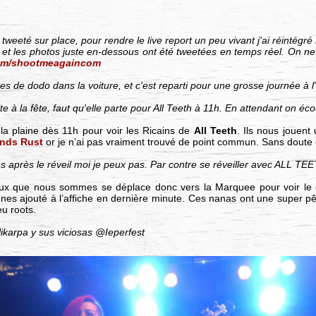
tweeté sur place, pour rendre le live report un peu vivant j'ai réintégré
e et les photos juste en-dessous ont été tweetées en temps réel. On ne
.com/shootmeagaincom
res de dodo dans la voiture, et c'est reparti pour une grosse journée à l
ite à la fête, faut qu'elle parte pour All Teeth à 11h. En attendant on é
 la plaine dès 11h pour voir les Ricains de
All Teeth
. Ils nous jouent
ends Rust
or je n’ai pas vraiment trouvé de point commun. Sans doute ét
es après le réveil moi je peux pas. Par contre se réveiller avec ALL TE
ux que nous sommes se déplace donc vers la Marquee pour voir le
es ajouté à l’affiche en dernière minute. Ces nanas ont une super pêch
eu roots.
likarpa y sus viciosas @Ieperfest