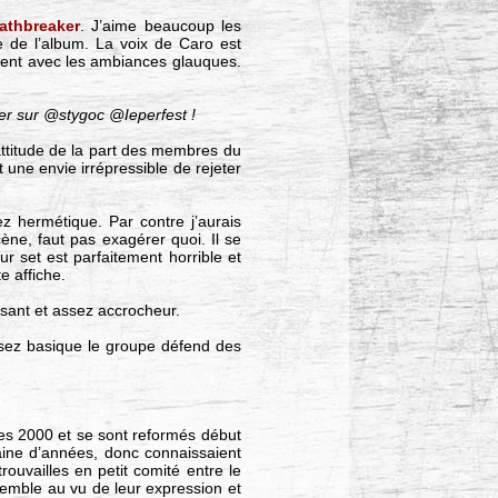
athbreaker
. J’aime beaucoup les
e de l’album. La voix de Caro est
ement avec les ambiances glauques.
er sur @stygoc @Ieperfest !
ttitude de la part des membres du
une envie irrépressible de rejeter
z hermétique. Par contre j’aurais
ène, faut pas exagérer quoi. Il se
r set est parfaitement horrible et
e affiche.
sant et assez accrocheur.
ssez basique le groupe défend des
ées 2000 et se sont reformés début
taine d’années, donc connaissaient
ouvailles en petit comité entre le
nsemble au vu de leur expression et