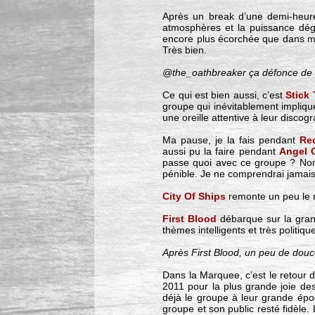
Après un break d’une demi-heure
atmosphères et la puissance déga
encore plus écorchée que dans mes
Très bien.
@the_oathbreaker ça défonce de p
Ce qui est bien aussi, c’est
Stick
groupe qui inévitablement impliqu
une oreille attentive à leur discog
Ma pause, je la fais pendant
Re
aussi pu la faire pendant
Angel 
passe quoi avec ce groupe ? Non c
pénible. Je ne comprendrai jamais 
City Of Ships
remonte un peu le n
First Blood
débarque sur la gran
thèmes intelligents et très politiqu
Après First Blood, un peu de douc
Dans la Marquee, c’est le retour 
2011 pour la plus grande joie des
déjà le groupe à leur grande époq
groupe et son public resté fidèle.