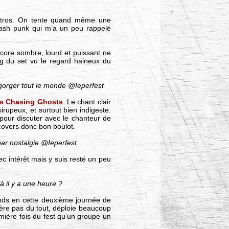
distros. On tente quand même une
hrash punk qui m’a un peu rappelé
dcore sombre, lourd et puissant ne
ong du set vu le regard haineux du
 égorger tout le monde @Ieperfest
s Chasing Ghosts
. Le chant clair
rupeux, et surtout bien indigeste.
e pour discuter avec le chanteur de
 covers donc bon boulot.
par nostalgie @Ieperfest
vec intérêt mais y suis resté un peu
à il y a une heure ?
rends en cette deuxième journée de
dhère pas du tout, déploie beaucoup
emière fois du fest qu’un groupe un