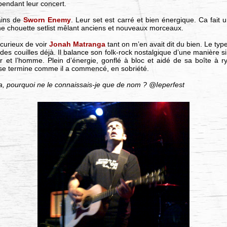
endant leur concert.
ains de
Sworn Enemy
. Leur set est carré et bien énergique. Ca fait 
ne chouette setlist mêlant anciens et nouveaux morceaux.
 curieux de voir
Jonah Matranga
tant on m’en avait dit du bien. Le ty
des couilles déjà. Il balance son folk-rock nostalgique d’une manière si i
r et l’homme. Plein d’énergie, gonflé à bloc et aidé de sa boîte à ry
 se termine comme il a commencé, en sobriété.
a, pourquoi ne le connaissais-je que de nom ? @Ieperfest