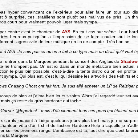
as hyper convaincant de l’extérieur pour aller faire un tour aux 
 et ô surprise, ces Israëliens sont plutôt pas mal vus de près. Un t
op court pour vraiment pouvoir juger mais sympa.
par contre c’est le chanteur de
AYS
. En tout cas sur scène. Leur har
très heureux puisqu’on a l’impression de se faire insulter tout le l
orcent l’agressivité de leur musique en fin de compte. Très bon set.
 à AYS. Je sais pas ce qu'on a fait à ce type mais on dirait qu'il veut
de rentrer dans la Marquee pendant le concert des Anglais de
Shadow
te ne trompent pas. On est ici dans un monde metalcore bien actuel, si
tion le plus loin possible, c’est-à-dire la tente distro où on en profit
nt sympa. Qui plus est, c’est lui qui dessine les artworks des t-shirts et
ws Chasing Ghost ont fait fort. Je suis allé acheter un LP de Reiziger 
coup de bien et j’aime bien leurs t-shirts. Alors j’ai regardé leur set a
ce mais ça reste du gros hardcore qui tache.
 Carrier @Ieperfest - mais d'où viennent tous ces gens qui étaient pas l
ux car ils jouaient à Liège quelques jours plus tard mais je me surp
e chanteur, vêtu d’un t-shirt de l’action Hardcore Help à laquelle je n’a
er sur les premiers rangs. L’ambiance est là, faut dire que c’est la pr
ans la Marquee.