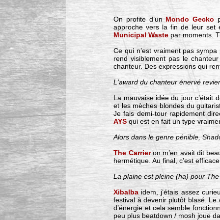
On profite d’un
Mondo Gecko
p
approche vers la fin de leur set
Municipal Waste
par moments. Tr
Ce qui n’est vraiment pas sympa 
rend visiblement pas le chanteur 
chanteur. Des expressions qui renf
L'award du chanteur énervé revient
La mauvaise idée du jour c’était 
et les mèches blondes du guitaris
Je fais demi-tour rapidement direc
AYS
qui est en fait un type vraime
Alors dans le genre pénible, Shado
The Carrier
on m’en avait dit beau
hermétique. Au final, c’est effica
La plaine est pleine (ha) pour The
Xibalba
idem, j’étais assez curie
festival à devenir plutôt blasé. L
d’énergie et cela semble fonctionn
peu plus beatdown / mosh joue d