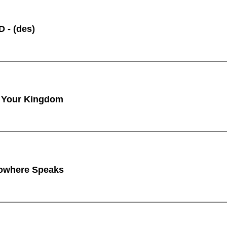
 - (des)
 Your Kingdom
owhere Speaks