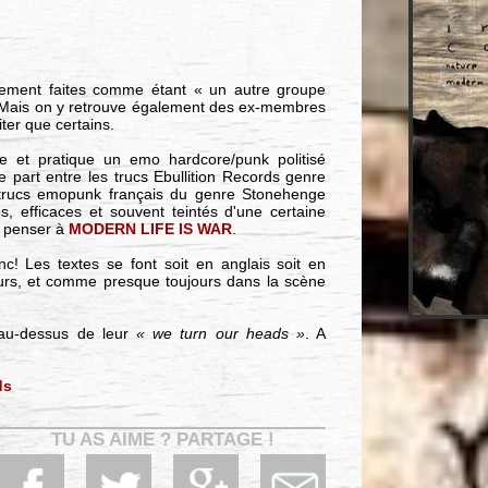
lement faites comme étant « un autre groupe
Mais on y retrouve également des ex-membres
ter que certains.
e et pratique un emo hardcore/punk politisé
 part entre les trucs Ebullition Records genre
trucs emopunk français du genre Stonehenge
, efficaces et souvent teintés d'une certaine
t penser à
MODERN LIFE IS WAR
.
nc! Les textes se font soit en anglais soit en
eurs, et comme presque toujours dans la scène
 au-dessus de leur
« we turn our heads »
. A
ds
TU AS AIME ? PARTAGE !