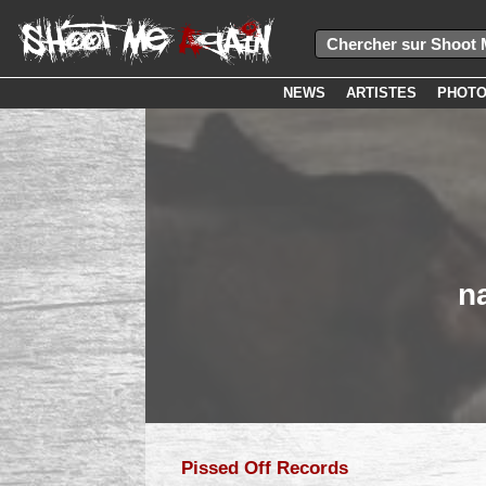
NEWS
ARTISTES
PHOT
n
Pissed Off Records