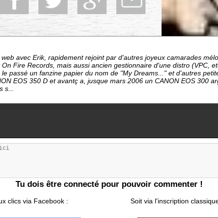
e web avec Erik, rapidement rejoint par d'autres joyeux camarades mél
 On Fire Records, mais aussi ancien gestionnaire d'une distro (VPC, etc
 le passé un fanzine papier du nom de "My Dreams..." et d'autres petite
ON EOS 350 D et avantç a, jusque mars 2006 un CANON EOS 300 arge
s s...
Tu dois être connecté pour pouvoir commenter !
ux clics via Facebook :
Soit via l'inscription classiqu