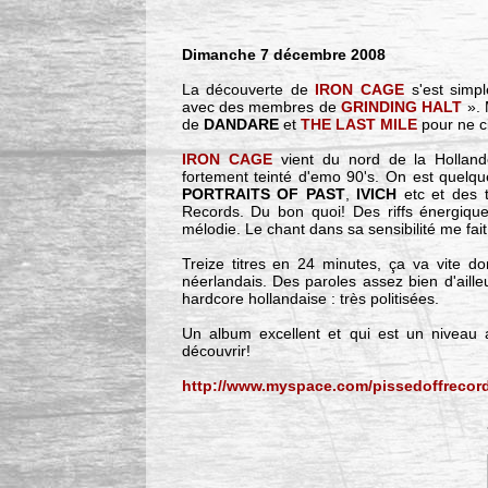
Dimanche 7 décembre 2008
La découverte de
IRON CAGE
s'est simp
avec des membres de
GRINDING HALT
». 
de
DANDARE
et
THE LAST MILE
pour ne ci
IRON CAGE
vient du nord de la Holland
fortement teinté d'emo 90's. On est quelque
PORTRAITS OF PAST
,
IVICH
etc et des 
Records. Du bon quoi! Des riffs énergiques
mélodie. Le chant dans sa sensibilité me fai
Treize titres en 24 minutes, ça va vite do
néerlandais. Des paroles assez bien d'aill
hardcore hollandaise : très politisées.
Un album excellent et qui est un niveau
découvrir!
http://www.myspace.com/pissedoffrecor