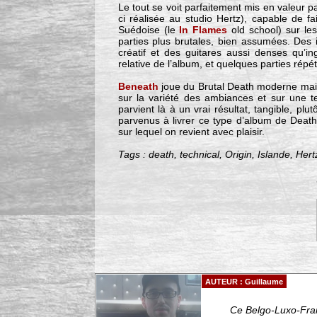
Le tout se voit parfaitement mis en valeur pa
ci réalisée au studio Hertz), capable de fai
Suédoise (le
In Flames
old school) sur le
parties plus brutales, bien assumées. Des i
créatif et des guitares aussi denses qu’i
relative de l’album, et quelques parties répéti
Beneath
joue du Brutal Death moderne mais
sur la variété des ambiances et sur une te
parvient là à un vrai résultat, tangible, plu
parvenus à livrer ce type d’album de Death 
sur lequel on revient avec plaisir.
Tags : death, technical, Origin, Islande, Hert
AUTEUR : Guillaume
Ce Belgo-Luxo-Fran