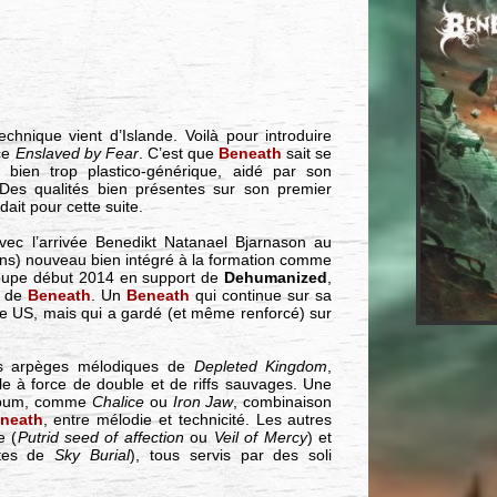
chnique vient d’Islande. Voilà pour introduire
 ce
Enslaved by Fear
. C’est que
Beneath
sait se
bien trop plastico-générique, aidé par son
e. Des qualités bien présentes sur son premier
dait pour cette suite.
ec l’arrivée Benedikt Natanael Bjarnason au
2 ans) nouveau bien intégré à la formation comme
groupe début 2014 en support de
Dehumanized
,
e de
Beneath
. Un
Beneath
qui continue sur sa
ne US, mais qui a gardé (et même renforcé) sur
ngs arpèges mélodiques de
Depleted Kingdom
,
le à force de double et de riffs sauvages. Une
’album, comme
Chalice
ou
Iron Jaw
, combinaison
neath
, entre mélodie et technicité. Les autres
e (
Putrid seed of affection
ou
Veil of Mercy
) et
utes de
Sky Burial
), tous servis par des soli