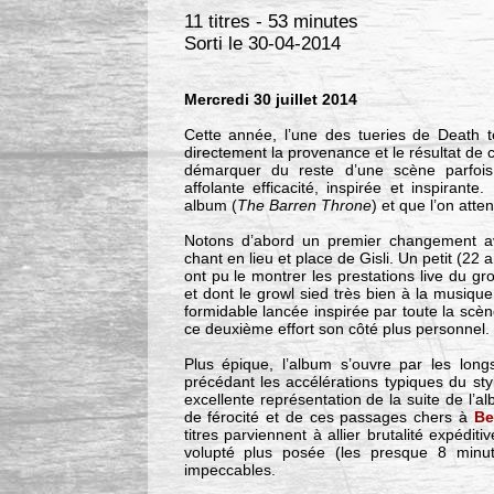
11 titres - 53 minutes
Sorti le 30-04-2014
Mercredi 30 juillet 2014
Cette année, l’une des tueries de Death te
directement la provenance et le résultat de
démarquer du reste d’une scène parfois 
affolante efficacité, inspirée et inspirant
album (
The Barren Throne
) et que l’on atten
Notons d’abord un premier changement av
chant en lieu et place de Gisli. Un petit (2
ont pu le montrer les prestations live du 
et dont le growl sied très bien à la musiqu
formidable lancée inspirée par toute la scè
ce deuxième effort son côté plus personnel.
Plus épique, l’album s’ouvre par les lo
précédant les accélérations typiques du sty
excellente représentation de la suite de l
de férocité et de ces passages chers à
Be
titres parviennent à allier brutalité expéditiv
volupté plus posée (les presque 8 min
impeccables.