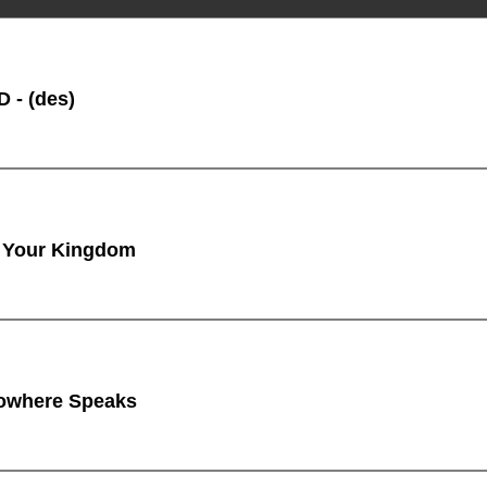
 - (des)
 Your Kingdom
owhere Speaks