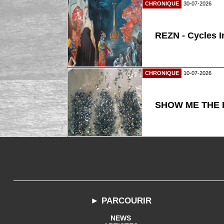
CHRONIQUE
30-07-2026
REZN - Cycles I
CHRONIQUE
10-07-2026
SHOW ME THE B
► PARCOURIR
NEWS