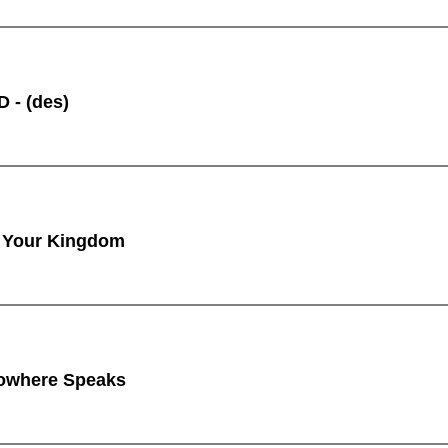
 - (des)
 Your Kingdom
owhere Speaks