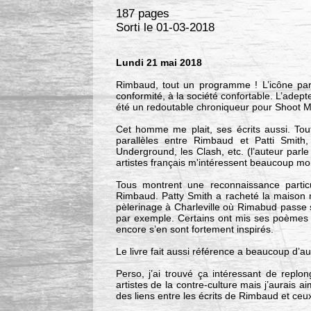
187 pages
Sorti le 01-03-2018
Lundi 21 mai 2018
Rimbaud, tout un programme ! L’icône par e
conformité, à la société confortable. L’adepte
été un redoutable chroniqueur pour Shoot M
Cet homme me plait, ses écrits aussi. Tout
parallèles entre Rimbaud et Patti Smith
Underground, les Clash, etc. (l’auteur parl
artistes français m'intéressent beaucoup mo
Tous montrent une reconnaissance partic
Rimbaud. Patty Smith a racheté la maison n
pèlerinage à Charleville où Rimabud passe 
par exemple. Certains ont mis ses poèmes e
encore s’en sont fortement inspirés.
Le livre fait aussi référence a beaucoup d’aut
Perso, j’ai trouvé ça intéressant de replon
artistes de la contre-culture mais j’aurais 
des liens entre les écrits de Rimbaud et ceu