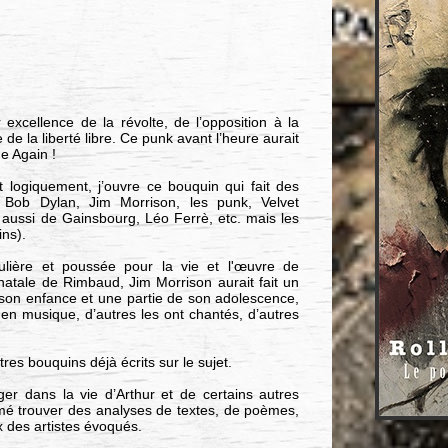
xcellence de la révolte, de l’opposition à la
 de la liberté libre. Ce punk avant l’heure aurait
e Again !
 logiquement, j’ouvre ce bouquin qui fait des
, Bob Dylan, Jim Morrison, les punk, Velvet
e aussi de Gainsbourg, Léo Ferrè, etc. mais les
ins).
ulière et poussée pour la vie et l'œuvre de
atale de Rimbaud, Jim Morrison aurait fait un
son enfance et une partie de son adolescence,
n musique, d’autres les ont chantés, d’autres
res bouquins déjà écrits sur le sujet.
ger dans la vie d’Arthur et de certains autres
aimé trouver des analyses de textes, de poèmes,
x des artistes évoqués.