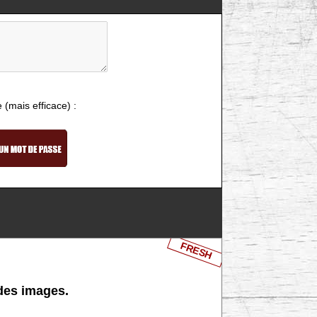
e (mais efficace) :
FRESH
 des images.