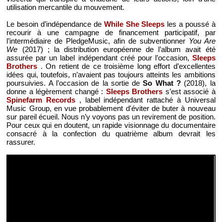
utilisation mercantile du mouvement.
Le besoin d’indépendance de
While She Sleeps
les a poussé à
recourir à une campagne de financement participatif, par
l’intermédiaire de PledgeMusic, afin de subventionner
You Are
We
(2017) ; la distribution européenne de l’album avait été
assurée par un label indépendant créé pour l’occasion,
Sleeps
Brothers
. On retient de ce troisième long effort d’excellentes
idées qui, toutefois, n’avaient pas toujours atteints les ambitions
poursuivies. A l’occasion de la sortie de
So What ?
(2018), la
donne a légèrement changé :
Sleeps Brothers
s’est associé à
Spinefarm Records
, label indépendant rattaché à Universal
Music Group, en vue probablement d'éviter de buter à nouveau
sur pareil écueil. Nous n’y voyons pas un revirement de position.
Pour ceux qui en doutent, un rapide visionnage du documentaire
consacré à la confection du quatrième album devrait les
rassurer.