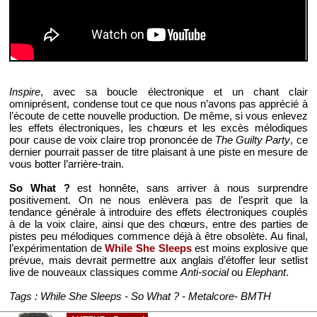
Inspire
, avec sa boucle électronique et un chant clair
omniprésent, condense tout ce que nous n’avons pas apprécié à
l’écoute de cette nouvelle production. De même, si vous enlevez
les effets électroniques, les chœurs et les excès mélodiques
pour cause de voix claire trop prononcée de
The Guilty Party
, ce
dernier pourrait passer de titre plaisant à une piste en mesure de
vous botter l’arrière-train.
So What ?
est honnête, sans arriver à nous surprendre
positivement. On ne nous enlèvera pas de l’esprit que la
tendance générale à introduire des effets électroniques couplés
à de la voix claire, ainsi que des chœurs, entre des parties de
pistes peu mélodiques commence déjà à être obsolète. Au final,
l’expérimentation de
While She Sleeps
est moins explosive que
prévue, mais devrait permettre aux anglais d’étoffer leur setlist
live de nouveaux classiques comme
Anti-social
ou
Elephant
.
Tags : While She Sleeps - So What ? - Metalcore- BMTH