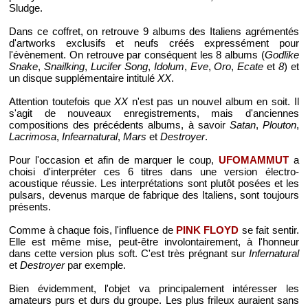
Sludge.
Dans ce coffret, on retrouve 9 albums des Italiens agrémentés
d'artworks exclusifs et neufs créés expressément pour
l'évènement. On retrouve par conséquent les 8 albums (
Godlike
Snake
,
Snailking
,
Lucifer Song
,
Idolum
,
Eve
,
Oro
,
Ecate
et
8
) et
un disque supplémentaire intitulé
XX
.
Attention toutefois que
XX
n'est pas un nouvel album en soit. Il
s'agit de nouveaux enregistrements, mais d'anciennes
compositions des précédents albums, à savoir
Satan
,
Plouton
,
Lacrimosa
,
Infearnatural
,
Mars
et
Destroyer
.
Pour l'occasion et afin de marquer le coup,
UFOMAMMUT
a
choisi d'interpréter ces 6 titres dans une version électro-
acoustique réussie. Les interprétations sont plutôt posées et les
pulsars, devenus marque de fabrique des Italiens, sont toujours
présents.
Comme à chaque fois, l'influence de
PINK FLOYD
se fait sentir.
Elle est même mise, peut-être involontairement, à l'honneur
dans cette version plus soft. C'est très prégnant sur
Infernatural
et
Destroyer
par exemple.
Bien évidemment, l'objet va principalement intéresser les
amateurs purs et durs du groupe. Les plus frileux auraient sans