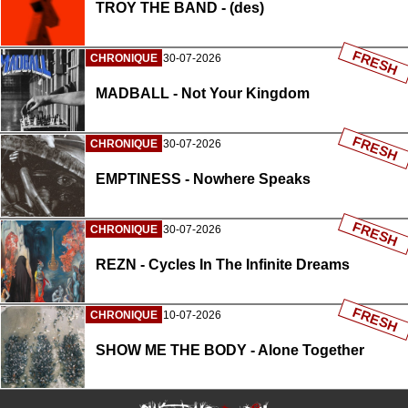
TROY THE BAND - (des)
FRESH
CHRONIQUE
30-07-2026
MADBALL - Not Your Kingdom
FRESH
CHRONIQUE
30-07-2026
EMPTINESS - Nowhere Speaks
FRESH
CHRONIQUE
30-07-2026
REZN - Cycles In The Infinite Dreams
FRESH
CHRONIQUE
10-07-2026
SHOW ME THE BODY - Alone Together