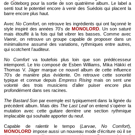
de Göteborg pour la sortie de son quatrième album. Le label a
senti tout le potentiel encore à venir des Suédois qui placent la
barre encore plus haut.
Avec
No Comfort
, on retrouve les ingrédients qui ont façonné le
style inspiré des années 70's de
MONOLORD
. Un son saturé
mais étouffé à la fois qui fait vibrer les basses. Comme avec
Vaenir
, on retrouve un groupe capable de proposer dans un
minimalisme assumé des variations, rythmiques entre autres,
qui scotchent l'auditeur.
No Comfort
va toutefois plus loin que son prédécesseur
intemporel. Le trio composé de Esben Williams, Mika Häkki et
Thomas V. Jäger marque ce nouvel album de cette influence
70's de manière plus évidente. On retrouve cette sonorité
typique et connue depuis
Empress Rising
mais on sent une
volonté des trois musiciens d'aller puiser encore plus
profondément dans ses racines.
The Bastard Son
par exemple est typiquement dans la lignée du
précédent album. Mais dès
The Last Leaf
on entend s'opérer la
mutation avec cette guitare derrière une section rythmique
implacable qui souhaite apporter du neuf.
Capable de ralentir le tempo (
Larvae
,
No Comfort
),
MONOLORD
impose aussi un nouveau mode d'écriture où il se