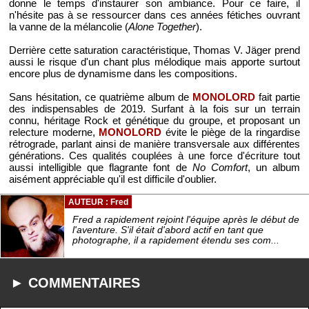
donne le temps d'instaurer son ambiance. Pour ce faire, il
n'hésite pas à se ressourcer dans ces années fétiches ouvrant
la vanne de la mélancolie (
Alone Together
).
Derrière cette saturation caractéristique, Thomas V. Jäger prend
aussi le risque d'un chant plus mélodique mais apporte surtout
encore plus de dynamisme dans les compositions.
Sans hésitation, ce quatrième album de
MONOLORD
fait partie
des indispensables de 2019. Surfant à la fois sur un terrain
connu, héritage Rock et génétique du groupe, et proposant un
relecture moderne,
MONOLORD
évite le piège de la ringardise
rétrograde, parlant ainsi de manière transversale aux différentes
générations. Ces qualités couplées à une force d'écriture tout
aussi intelligible que flagrante font de
No Comfort
, un album
aisément appréciable qu'il est difficile d'oublier.
AUTEUR : Fred
Fred a rapidement rejoint l'équipe après le début de
l'aventure. S'il était d'abord actif en tant que
photographe, il a rapidement étendu ses com...
► COMMENTAIRES