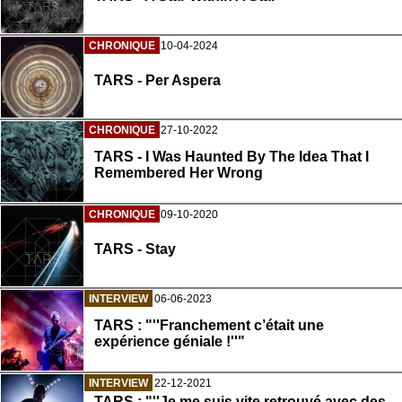
CHRONIQUE
10-04-2024
TARS - Per Aspera
CHRONIQUE
27-10-2022
TARS - I Was Haunted By The Idea That I
Remembered Her Wrong
CHRONIQUE
09-10-2020
TARS - Stay
INTERVIEW
06-06-2023
TARS : "''Franchement c’était une
expérience géniale !''"
INTERVIEW
22-12-2021
TARS : "''Je me suis vite retrouvé avec des