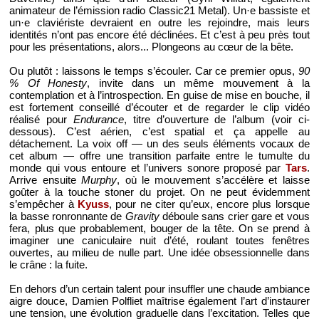
animateur de l’émission radio Classic21 Metal). Un·e bassiste et
un·e claviériste devraient en outre les rejoindre, mais leurs
identités n’ont pas encore été déclinées. Et c’est à peu près tout
pour les présentations, alors... Plongeons au cœur de la bête.
Ou plutôt : laissons le temps s’écouler. Car ce premier opus,
90
% Of Honesty
, invite dans un même mouvement à la
contemplation et à l’introspection. En guise de mise en bouche, il
est fortement conseillé d’écouter et de regarder le clip vidéo
réalisé pour
Endurance
, titre d’ouverture de l’album (voir ci-
dessous). C’est aérien, c’est spatial et ça appelle au
détachement. La voix off — un des seuls éléments vocaux de
cet album — offre une transition parfaite entre le tumulte du
monde qui vous entoure et l’univers sonore proposé par
Tars
.
Arrive ensuite
Murphy
, où le mouvement s’accélère et laisse
goûter à la touche stoner du projet. On ne peut évidemment
s’empêcher à
Kyuss
, pour ne citer qu’eux, encore plus lorsque
la basse ronronnante de
Gravity
déboule sans crier gare et vous
fera, plus que probablement, bouger de la tête. On se prend à
imaginer une caniculaire nuit d’été, roulant toutes fenêtres
ouvertes, au milieu de nulle part. Une idée obsessionnelle dans
le crâne : la fuite.
En dehors d’un certain talent pour insuffler une chaude ambiance
aigre douce, Damien Polfliet maîtrise également l’art d’instaurer
une tension, une évolution graduelle dans l’excitation. Telles que