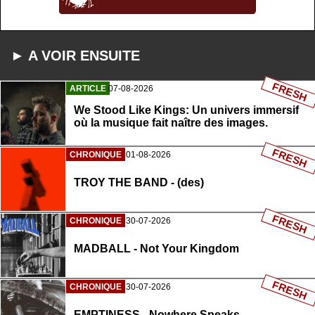
► A VOIR ENSUITE
FRESH
ARTICLE
07-08-2026
We Stood Like Kings: Un univers immersif
où la musique fait naître des images.
FRESH
CHRONIQUE
01-08-2026
TROY THE BAND - (des)
FRESH
CHRONIQUE
30-07-2026
MADBALL - Not Your Kingdom
FRESH
CHRONIQUE
30-07-2026
EMPTINESS - Nowhere Speaks