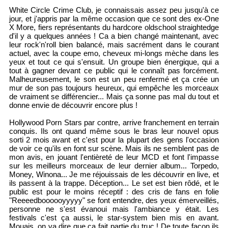
White Circle Crime Club, je connaissais assez peu jusqu'à ce
jour, et j'appris par la même occasion que ce sont des ex-One
X More, fiers représentants du hardcore oldschool straightedge
d'il y a quelques années ! Ca a bien changé maintenant, avec
leur rock'n'roll bien balancé, mais sacrément dans le courant
actuel, avec la coupe emo, cheveux mi-longs mèche dans les
yeux et tout ce qui s'ensuit. Un groupe bien énergique, qui a
tout à gagner devant ce public qui le connaît pas forcément.
Malheureusement, le son est un peu renfermé et ça crée un
mur de son pas toujours heureux, qui empêche les morceaux
de vraiment se différencier... Mais ça sonne pas mal du tout et
donne envie de découvrir encore plus !
Hollywood Porn Stars par contre, arrive franchement en terrain
conquis. Ils ont quand même sous le bras leur nouvel opus
sorti 2 mois avant et c'est pour la plupart des gens l'occasion
de voir ce qu'ils en font sur scène. Mais ils ne semblent pas de
mon avis, en jouant l'entièreté de leur MCD et font l'impasse
sur les meilleurs morceaux de leur dernier album... Torpedo,
Money, Winona... Je me réjouissais de les découvrir en live, et
ils passent à la trappe. Déception... Le set est bien rôdé, et le
public est pour le moins réceptif : des cris de fans en folie
"Reeeedboooooyyyyy" se font entendre, des yeux émerveillés,
personne ne s'est évanoui mais l'ambiance y était. Les
festivals c'est ça aussi, le star-system bien mis en avant.
Mouais, on va dire que ça fait partie du truc ! De toute façon ils