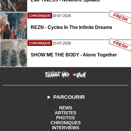
FRESH
CHRONIQUE
30-07-2026
REZN - Cycles In The Infinite Dreams
FRESH
CHRONIQUE
10-07-2026
SHOW ME THE BODY - Alone Together
► PARCOURIR
NEWS
ARTISTES
PHOTOS
CHRONIQUES
INTERVIEWS