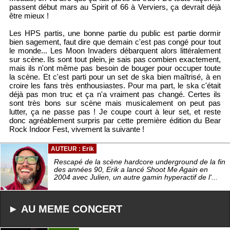
passent début mars au Spirit of 66 à Verviers, ça devrait déjà
être mieux !
Les HPS partis, une bonne partie du public est partie dormir
bien sagement, faut dire que demain c'est pas congé pour tout
le monde... Les Moon Invaders débarquent alors littéralement
sur scène. Ils sont tout plein, je sais pas combien exactement,
mais ils n'ont même pas besoin de bouger pour occuper toute
la scène. Et c'est parti pour un set de ska bien maîtrisé, à en
croire les fans très enthousiastes. Pour ma part, le ska c'était
déjà pas mon truc et ça n'a vraiment pas changé. Certes ils
sont très bons sur scène mais musicalement on peut pas
lutter, ça ne passe pas ! Je coupe court à leur set, et reste
donc agréablement surpris par cette première édition du Bear
Rock Indoor Fest, vivement la suivante !
AUTEUR : Erik
Rescapé de la scène hardcore underground de la fin
des années 90, Erik a lancé Shoot Me Again en
2004 avec Julien, un autre gamin hyperactif de l'...
► AU MEME CONCERT