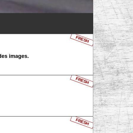
FRESH
 des images.
FRESH
FRESH