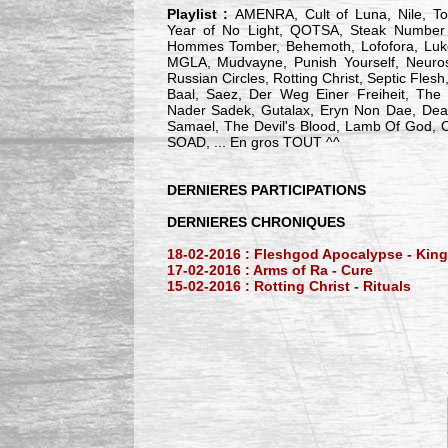
Playlist :
AMENRA, Cult of Luna, Nile, To
Year of No Light, QOTSA, Steak Number 8
Hommes Tomber, Behemoth, Lofofora, Luke,
MGLA, Mudvayne, Punish Yourself, Neuros
Russian Circles, Rotting Christ, Septic Fles
Baal, Saez, Der Weg Einer Freiheit, The
Nader Sadek, Gutalax, Eryn Non Dae, Dead
Samael, The Devil's Blood, Lamb Of God, O
SOAD, ... En gros TOUT ^^
DERNIERES PARTICIPATIONS
DERNIERES CHRONIQUES
18-02-2016 : Fleshgod Apocalypse - King
17-02-2016 : Arms of Ra - Cure
15-02-2016 : Rotting Christ - Rituals