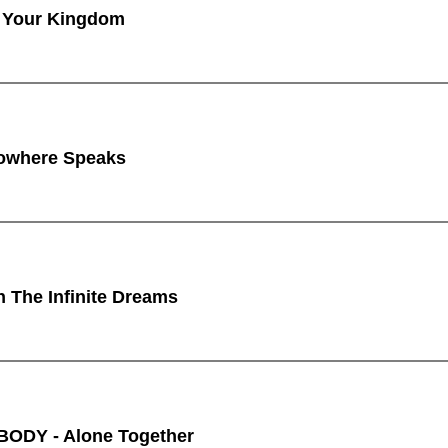
 Your Kingdom
owhere Speaks
n The Infinite Dreams
ODY - Alone Together