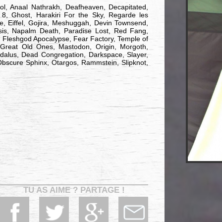
ol, Anaal Nathrakh, Deafheaven, Decapitated,
, Ghost, Harakiri For the Sky, Regarde les
 Eiffel, Gojira, Meshuggah, Devin Townsend,
is, Napalm Death, Paradise Lost, Red Fang,
h, Fleshgod Apocalypse, Fear Factory, Temple of
 Great Old Ones, Mastodon, Origin, Morgoth,
alus, Dead Congregation, Darkspace, Slayer,
bscure Sphinx, Otargos, Rammstein, Slipknot,
TU AS AIME ? PARTAGE !