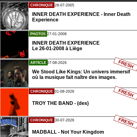
CHRONIQUE
28-07-2005
INNER DEATH EXPERIENCE - Inner Death
Experience
PHOTOS
27-01-2008
INNER DEATH EXPERIENCE
Le 26-01-2008 à Liège
FRESH
ARTICLE
07-08-2026
We Stood Like Kings: Un univers immersif
où la musique fait naître des images.
FRESH
CHRONIQUE
01-08-2026
TROY THE BAND - (des)
FRESH
CHRONIQUE
30-07-2026
MADBALL - Not Your Kingdom