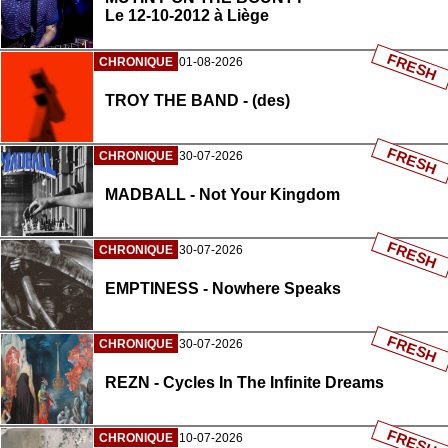
Le 12-10-2012 à Liège
FRESH
CHRONIQUE
01-08-2026
TROY THE BAND - (des)
FRESH
CHRONIQUE
30-07-2026
MADBALL - Not Your Kingdom
FRESH
CHRONIQUE
30-07-2026
EMPTINESS - Nowhere Speaks
FRESH
CHRONIQUE
30-07-2026
REZN - Cycles In The Infinite Dreams
FRESH
CHRONIQUE
10-07-2026