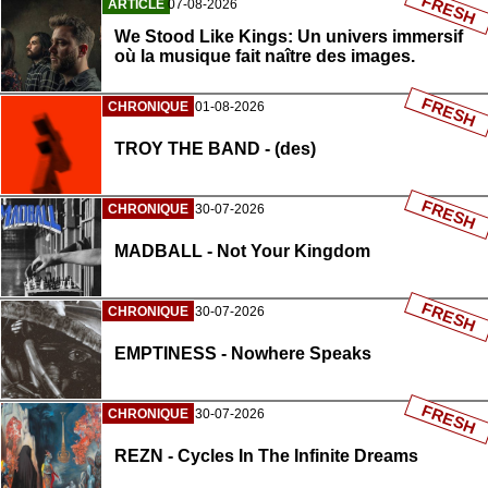
FRESH
ARTICLE
07-08-2026
We Stood Like Kings: Un univers immersif
où la musique fait naître des images.
FRESH
CHRONIQUE
01-08-2026
TROY THE BAND - (des)
FRESH
CHRONIQUE
30-07-2026
MADBALL - Not Your Kingdom
FRESH
CHRONIQUE
30-07-2026
EMPTINESS - Nowhere Speaks
FRESH
CHRONIQUE
30-07-2026
REZN - Cycles In The Infinite Dreams