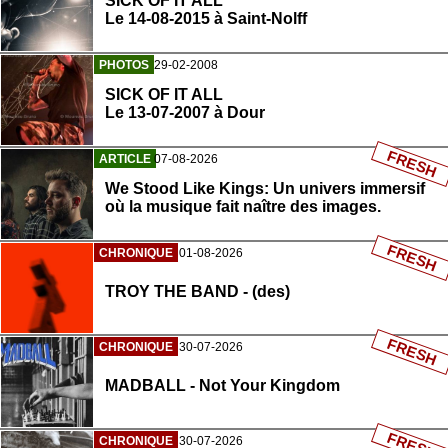
SICK OF IT ALL
Le 14-08-2015 à Saint-Nolff
PHOTOS
29-02-2008
SICK OF IT ALL
Le 13-07-2007 à Dour
FRESH
ARTICLE
07-08-2026
We Stood Like Kings: Un univers immersif
où la musique fait naître des images.
FRESH
CHRONIQUE
01-08-2026
TROY THE BAND - (des)
FRESH
CHRONIQUE
30-07-2026
MADBALL - Not Your Kingdom
FRESH
CHRONIQUE
30-07-2026