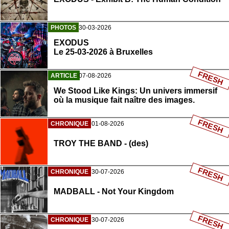
PHOTOS
30-03-2026
EXODUS
Le 25-03-2026 à Bruxelles
FRESH
ARTICLE
07-08-2026
We Stood Like Kings: Un univers immersif
où la musique fait naître des images.
FRESH
CHRONIQUE
01-08-2026
TROY THE BAND - (des)
FRESH
CHRONIQUE
30-07-2026
MADBALL - Not Your Kingdom
FRESH
CHRONIQUE
30-07-2026