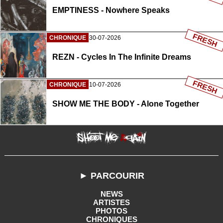
EMPTINESS - Nowhere Speaks
FRESH
CHRONIQUE
30-07-2026
REZN - Cycles In The Infinite Dreams
FRESH
CHRONIQUE
10-07-2026
SHOW ME THE BODY - Alone Together
► PARCOURIR
NEWS
ARTISTES
PHOTOS
CHRONIQUES