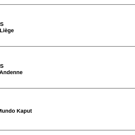
YS
 Liège
YS
à Andenne
Mundo Kaput