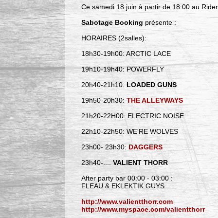
Ce samedi 18 juin à partir de 18:00 au Rid
Sabotage Booking
présente :
HORAIRES (2salles):
18h30-19h00: ARCTIC LACE
19h10-19h40: POWERFLY
20h40-21h10:
LOADED GUNS
19h50-20h30:
THE ALLEYWAYS
21h20-22H00: ELECTRIC NOISE
22h10-22h50: WE'RE WOLVES
23h00- 23h30:
DAGGERS
23h40-....
VALIENT THORR
After party bar 00:00 - 03:00 :
FLEAU & EKLEKTIK GUYS
http://www.valientthorr.com
http://www.myspace.com/valientthorr