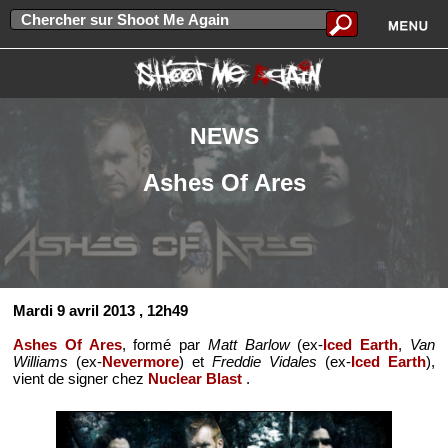
NEWS
Ashes Of Ares
Mardi 9 avril 2013
, 12h49
Ashes Of Ares
, formé par
Matt Barlow
(ex-
Iced Earth
,
Van
Williams
(ex-
Nevermore
) et
Freddie Vidales
(ex-
Iced Earth
),
vient de signer chez
Nuclear Blast
.