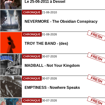
Le 25-06-2011 à Dessel
CHRONIQUE
21-06-2010
NEVERMORE - The Obsidian Conspiracy
FRESH
CHRONIQUE
01-08-2026
TROY THE BAND - (des)
FRESH
CHRONIQUE
30-07-2026
MADBALL - Not Your Kingdom
FRESH
CHRONIQUE
30-07-2026
EMPTINESS - Nowhere Speaks
FRESH
CHRONIQUE
30-07-2026