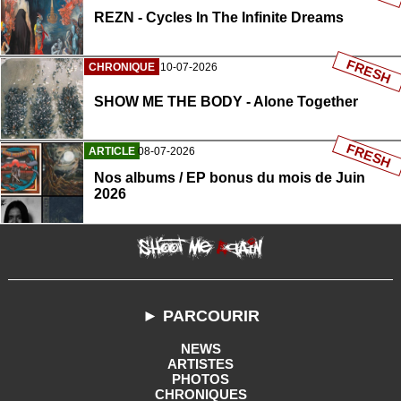
REZN - Cycles In The Infinite Dreams
FRESH
CHRONIQUE
10-07-2026
SHOW ME THE BODY - Alone Together
FRESH
ARTICLE
08-07-2026
Nos albums / EP bonus du mois de Juin
2026
► PARCOURIR
NEWS
ARTISTES
PHOTOS
CHRONIQUES