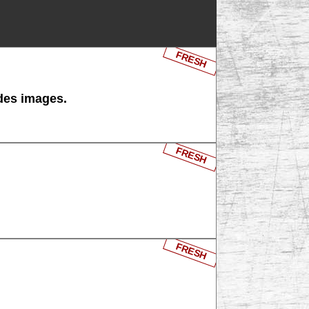
FRESH
 des images.
FRESH
FRESH