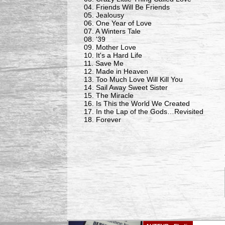
04. Friends Will Be Friends
05. Jealousy
06. One Year of Love
07. A Winters Tale
08. '39
09. Mother Love
10. It's a Hard Life
11. Save Me
12. Made in Heaven
13. Too Much Love Will Kill You
14. Sail Away Sweet Sister
15. The Miracle
16. Is This the World We Created
17. In the Lap of the Gods…Revisited
18. Forever