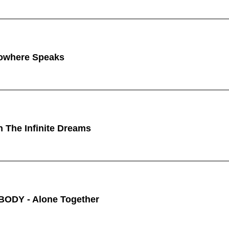
owhere Speaks
n The Infinite Dreams
ODY - Alone Together