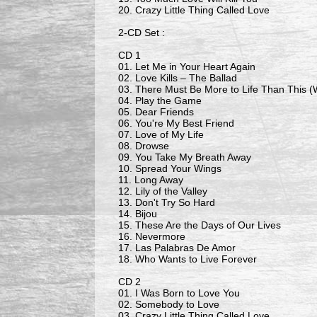
20. Crazy Little Thing Called Love
2-CD Set :
CD 1
01. Let Me in Your Heart Again
02. Love Kills – The Ballad
03. There Must Be More to Life Than This (W
04. Play the Game
05. Dear Friends
06. You're My Best Friend
07. Love of My Life
08. Drowse
09. You Take My Breath Away
10. Spread Your Wings
11. Long Away
12. Lily of the Valley
13. Don't Try So Hard
14. Bijou
15. These Are the Days of Our Lives
16. Nevermore
17. Las Palabras De Amor
18. Who Wants to Live Forever
CD 2
01. I Was Born to Love You
02. Somebody to Love
03. Crazy Little Thing Called Love