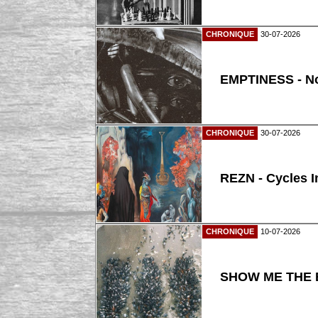
CHRONIQUE
30-07-2026
EMPTINESS - N
CHRONIQUE
30-07-2026
REZN - Cycles I
CHRONIQUE
10-07-2026
SHOW ME THE B