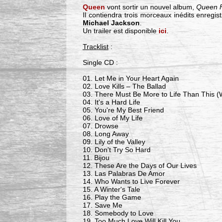
Queen
vont sortir un nouvel album,
Queen F
Il contiendra trois morceaux inédits enreg
Michael Jackson
.
Un trailer est disponible
ici
.
Tracklist
:
Single CD :
01. Let Me in Your Heart Again
02. Love Kills – The Ballad
03. There Must Be More to Life Than This (W
04. It's a Hard Life
05. You're My Best Friend
06. Love of My Life
07. Drowse
08. Long Away
09. Lily of the Valley
10. Don't Try So Hard
11. Bijou
12. These Are the Days of Our Lives
13. Las Palabras De Amor
14. Who Wants to Live Forever
15. A Winter's Tale
16. Play the Game
17. Save Me
18. Somebody to Love
19. Too Much Love Will Kill You