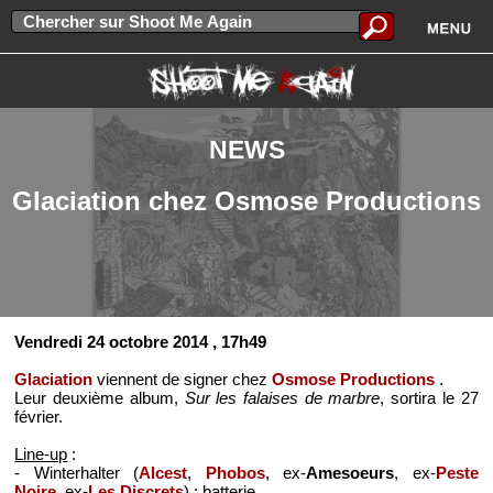
NEWS
Glaciation chez Osmose Productions
Vendredi 24 octobre 2014
, 17h49
Glaciation
viennent de signer chez
Osmose Productions
.
Leur deuxième album,
Sur les falaises de marbre
, sortira le 27
février.
Line-up
:
- Winterhalter (
Alcest
,
Phobos
, ex-
Amesoeurs
, ex-
Peste
Noire
, ex-
Les Discrets
) : batterie