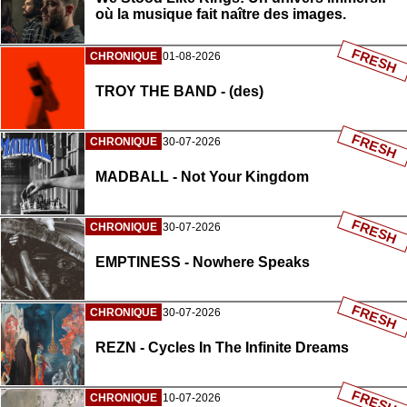
où la musique fait naître des images.
FRESH
CHRONIQUE
01-08-2026
TROY THE BAND - (des)
FRESH
CHRONIQUE
30-07-2026
MADBALL - Not Your Kingdom
FRESH
CHRONIQUE
30-07-2026
EMPTINESS - Nowhere Speaks
FRESH
CHRONIQUE
30-07-2026
REZN - Cycles In The Infinite Dreams
FRESH
CHRONIQUE
10-07-2026