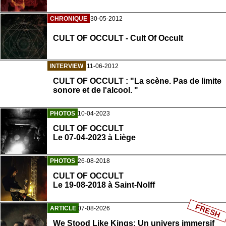
CHRONIQUE
30-05-2012
CULT OF OCCULT - Cult Of Occult
INTERVIEW
11-06-2012
CULT OF OCCULT : "La scène. Pas de limite
sonore et de l'alcool. "
PHOTOS
10-04-2023
CULT OF OCCULT
Le 07-04-2023 à Liège
PHOTOS
26-08-2018
CULT OF OCCULT
Le 19-08-2018 à Saint-Nolff
FRESH
ARTICLE
07-08-2026
We Stood Like Kings: Un univers immersif