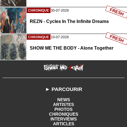
FRESH
CHRONIQUE
30-07-2026
REZN - Cycles In The Infinite Dreams
FRESH
CHRONIQUE
10-07-2026
SHOW ME THE BODY - Alone Together
► PARCOURIR
NEWS
ARTISTES
PHOTOS
CHRONIQUES
INTERVIEWS
ARTICLES