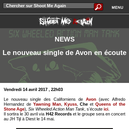
NEWS
Le nouveau single de Avon en écoute
Vendredi 14 avril 2017
, 22h03
Le nouveau single des Californiens de
Avon
(avec Alfredo
Hernandez de
Yawning Man
,
Kyuss
,
Che
et
Queens of the
Stone Age
),
Six Wheeled Action Man Tank
, s'écoute
ici
.
Il sortira le 30 avril via
H42 Records
et le groupe sera en concert
au JH Tijl à Diest le 14 mai.