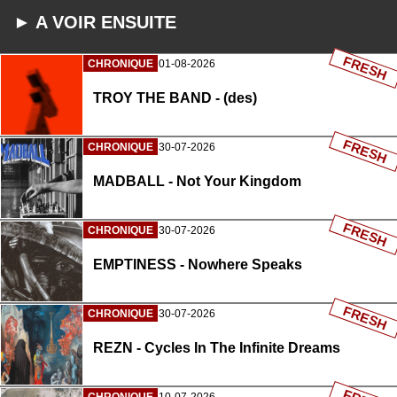
► A VOIR ENSUITE
FRESH
CHRONIQUE
01-08-2026
TROY THE BAND - (des)
FRESH
CHRONIQUE
30-07-2026
MADBALL - Not Your Kingdom
FRESH
CHRONIQUE
30-07-2026
EMPTINESS - Nowhere Speaks
FRESH
CHRONIQUE
30-07-2026
REZN - Cycles In The Infinite Dreams