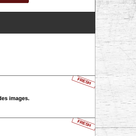
FRESH
 des images.
FRESH