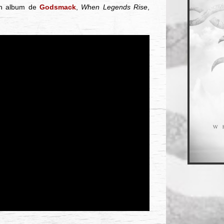
ain album de
Godsmack
,
When Legends Rise
,