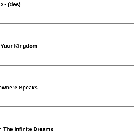
 - (des)
 Your Kingdom
owhere Speaks
n The Infinite Dreams