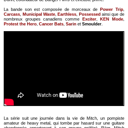
La bande son est composée de morceaux de
Power Trip
,
Carcass
,
Municipal Waste
,
Earthless
,
Possessed
ainsi que de
nombreux groupes canadiens comme
Exciter
,
KEN Mode
,
Protest the Hero
,
Cancer Bats
,
Sarin
et
Smoulder
.
La série suit une journée dans la vie de Mitch, un pompiste
amateur de heavy metal, qui tombe par hasard sur une guitare
abandonnée appartenant à son groupe préféré, Rägr. Mitch