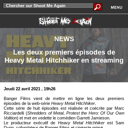
NEWS
Les deux premiers épisodes de
Heavy Metal Hitchhiker en streaming
Jeudi 22 avril 2021
, 19h26
Banger Films vient de mettre en ligne les deux premiers
épisodes de la web-série
Heavy Metal Hitchhiker
.
Cette série de huit épisodes est réalisée et coécrite par Marc
Ricciardelli (
Shredders of Metal
,
Protest the Hero: Of Our Own
Volition
) et met en vedette le comédien Garrett Jamieson.
Le producteur exécutif de
Heavy Metal Hitchhiker
est Sam
Dunn, cofondateur de Banger Films et cinéaste primé.