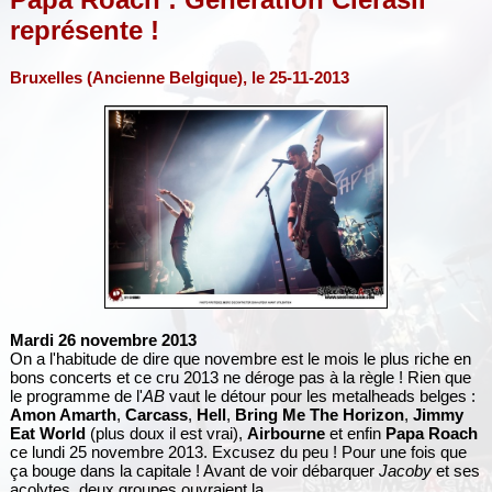
représente !
Bruxelles (Ancienne Belgique), le 25-11-2013
Mardi 26 novembre 2013
On a l'habitude de dire que novembre est le mois le plus riche en
bons concerts et ce cru 2013 ne déroge pas à la règle ! Rien que
le programme de l'
AB
vaut le détour pour les metalheads belges :
Amon Amarth
,
Carcass
,
Hell
,
Bring Me The Horizon
,
Jimmy
Eat World
(plus doux il est vrai),
Airbourne
et enfin
Papa Roach
ce lundi 25 novembre 2013. Excusez du peu ! Pour une fois que
ça bouge dans la capitale ! Avant de voir débarquer
Jacoby
et ses
acolytes, deux groupes ouvraient la...