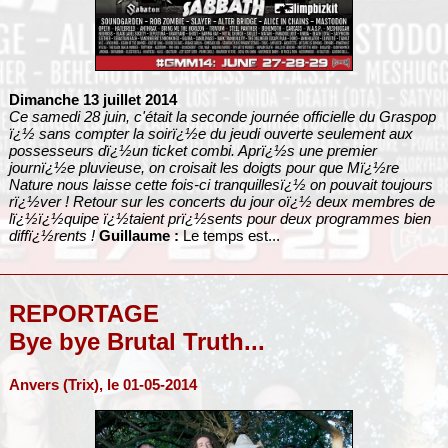
Dimanche 13 juillet 2014
Ce samedi 28 juin, c'était la seconde journée officielle du Graspop
ï¿½ sans compter la soirï¿½e du jeudi ouverte seulement aux
possesseurs dï¿½un ticket combi. Aprï¿½s une premier
journï¿½e pluvieuse, on croisait les doigts pour que Mï¿½re
Nature nous laisse cette fois-ci tranquillesï¿½ on pouvait toujours
rï¿½ver ! Retour sur les concerts du jour oï¿½ deux membres de
lï¿½ï¿½quipe ï¿½taient prï¿½sents pour deux programmes bien
diffï¿½rents !
Guillaume :
Le temps est...
REPORTAGE
Bye bye Brutal Truth...
Anvers (Trix), le 01-05-2014