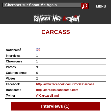
CARCASS
Nationalité
Interviews
1
Chroniques
1
Photos
91
Galeries photo
6
Vidéos
2
Facebook
http://www.facebook.com/OfficialCarcass
Bandcamp
http://carcass.bandcamp.com
Twitter
@CarcassBand
Interviews (1)