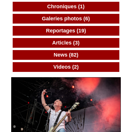
Chroniques (1)
Galeries photos (6)
Reportages (19)
Articles (3)
News (82)
Videos (2)