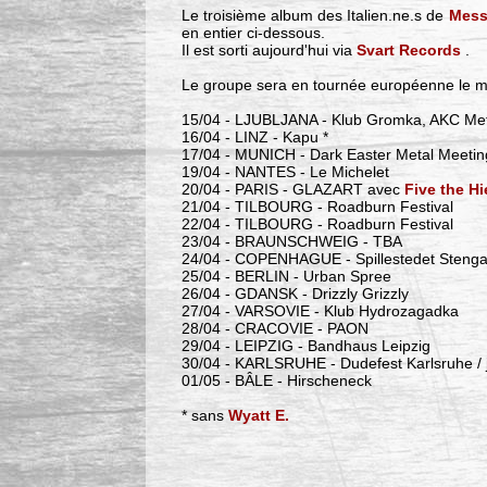
Le troisième album des Italien.ne.s de
Mess
en entier ci-dessous.
Il est sorti aujourd'hui via
Svart Records
.
Le groupe sera en tournée européenne le m
15/04 - LJUBLJANA - Klub Gromka, AKC Met
16/04 - LINZ - Kapu *
17/04 - MUNICH - Dark Easter Metal Meetin
19/04 - NANTES - Le Michelet
20/04 - PARIS - GLAZART avec
Five the H
21/04 - TILBOURG - Roadburn Festival
22/04 - TILBOURG - Roadburn Festival
23/04 - BRAUNSCHWEIG - TBA
24/04 - COPENHAGUE - Spillestedet Steng
25/04 - BERLIN - Urban Spree
26/04 - GDANSK - Drizzly Grizzly
27/04 - VARSOVIE - Klub Hydrozagadka
28/04 - CRACOVIE - PAON
29/04 - LEIPZIG - Bandhaus Leipzig
30/04 - KARLSRUHE - Dudefest Karlsruhe / 
01/05 - BÂLE - Hirscheneck
* sans
Wyatt E.