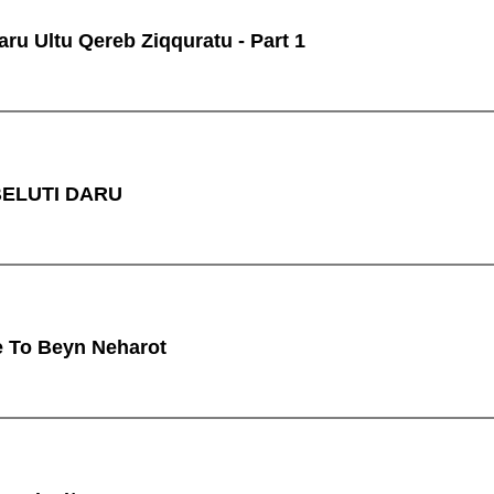
ru Ultu Qereb Ziqquratu - Part 1
 BELUTI DARU
e To Beyn Neharot