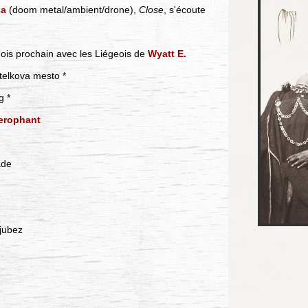
a
(doom metal/ambient/drone),
Close
, s'écoute
ois prochain avec les Liégeois de
Wyatt E.
elkova mesto *
g *
ierophant
ade
jubez