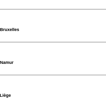
 Bruxelles
à Namur
 Liège