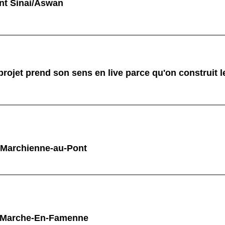
nt Sinai/Aswan
rojet prend son sens en live parce qu'on construit l
 Marchienne-au-Pont
à Marche-En-Famenne