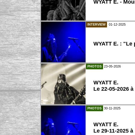
WYATT E. - Mou
INTERVIEW
01-12-2025
WYATT E. : "Le p
PHOTOS
23-05-2026
WYATT E.
Le 22-05-2026 à
PHOTOS
30-11-2025
WYATT E.
Le 29-11-2025 