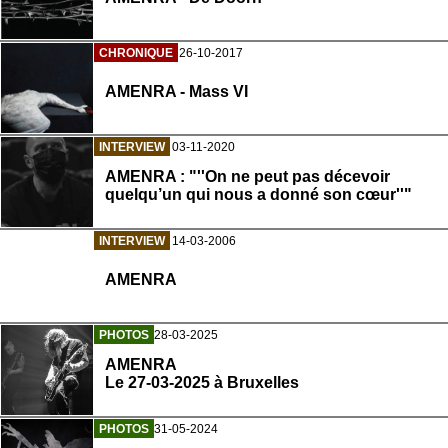
CHRONIQUE
26-10-2017
AMENRA - Mass VI
INTERVIEW
03-11-2020
AMENRA : "''On ne peut pas décevoir
quelqu’un qui nous a donné son cœur''"
INTERVIEW
14-03-2006
AMENRA
PHOTOS
28-03-2025
AMENRA
Le 27-03-2025 à Bruxelles
PHOTOS
31-05-2024