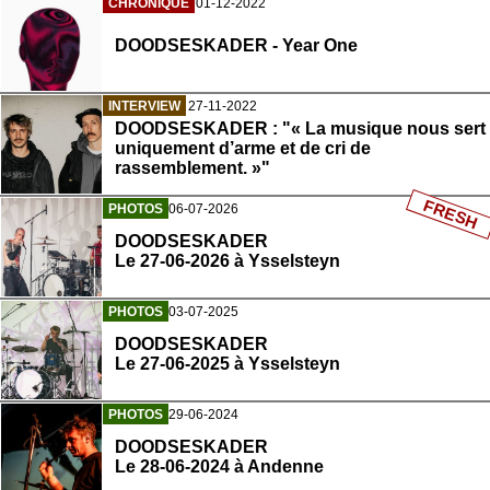
CHRONIQUE
01-12-2022
DOODSESKADER - Year One
INTERVIEW
27-11-2022
DOODSESKADER : "« La musique nous sert
uniquement d’arme et de cri de
rassemblement. »"
FRESH
PHOTOS
06-07-2026
DOODSESKADER
Le 27-06-2026 à Ysselsteyn
PHOTOS
03-07-2025
DOODSESKADER
Le 27-06-2025 à Ysselsteyn
PHOTOS
29-06-2024
DOODSESKADER
Le 28-06-2024 à Andenne