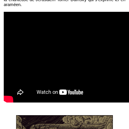
araméen.