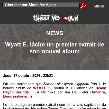
NEWS
Wyatt E. lâche un premier extrait de
son nouvel album
Jeudi 17 octobre 2024
, 22h21
On sait maintenant que
Zamaru ultu qereb ziqquratu Part 1
, le
nouvel album de
WYATT E.
, sortira le 10 janvier via
Heavy
Psych Sounds
. Il a été mixé par Tim De Gieter (
Amenra
,
Doodseskader
...)
Le trio partage un premier extrait nourri de la voix captivante de
la chanteuse de Jérusalem Tomer Damsky qui s'exprime ici en