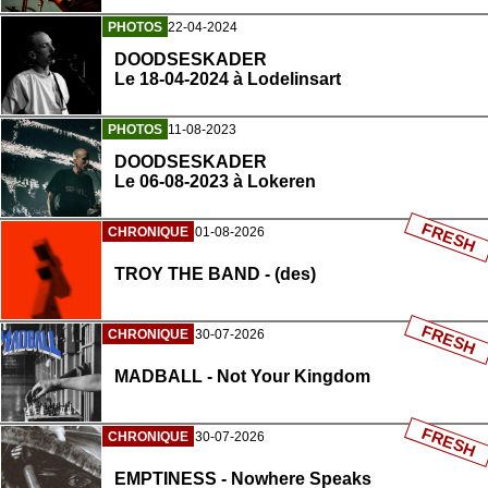
PHOTOS
22-04-2024
DOODSESKADER
Le 18-04-2024 à Lodelinsart
PHOTOS
11-08-2023
DOODSESKADER
Le 06-08-2023 à Lokeren
FRESH
CHRONIQUE
01-08-2026
TROY THE BAND - (des)
FRESH
CHRONIQUE
30-07-2026
MADBALL - Not Your Kingdom
FRESH
CHRONIQUE
30-07-2026
EMPTINESS - Nowhere Speaks