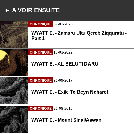
► A VOIR ENSUITE
CHRONIQUE
07-01-2025
WYATT E. - Zamaru Ultu Qereb Ziqquratu -
Part 1
CHRONIQUE
16-03-2022
WYATT E. - AL BELUTI DARU
CHRONIQUE
21-09-2017
WYATT E. - Exile To Beyn Neharot
CHRONIQUE
21-08-2015
WYATT E. - Mount Sinai/Aswan