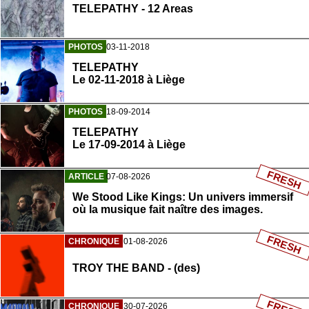
TELEPATHY - 12 Areas
PHOTOS
03-11-2018
TELEPATHY
Le 02-11-2018 à Liège
PHOTOS
18-09-2014
TELEPATHY
Le 17-09-2014 à Liège
FRESH
ARTICLE
07-08-2026
We Stood Like Kings: Un univers immersif
où la musique fait naître des images.
FRESH
CHRONIQUE
01-08-2026
TROY THE BAND - (des)
CHRONIQUE
30-07-2026