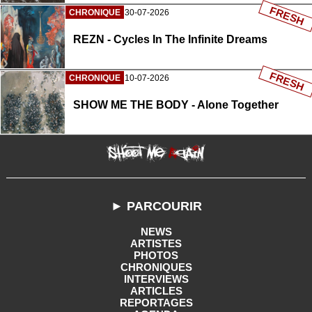
FRESH
CHRONIQUE
30-07-2026
REZN - Cycles In The Infinite Dreams
FRESH
CHRONIQUE
10-07-2026
SHOW ME THE BODY - Alone Together
► PARCOURIR
NEWS
ARTISTES
PHOTOS
CHRONIQUES
INTERVIEWS
ARTICLES
REPORTAGES