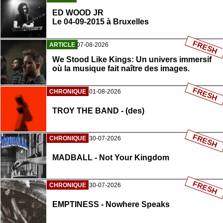
ED WOOD JR
Le 04-09-2015 à Bruxelles
FRESH
ARTICLE
07-08-2026
We Stood Like Kings: Un univers immersif
où la musique fait naître des images.
FRESH
CHRONIQUE
01-08-2026
TROY THE BAND - (des)
FRESH
CHRONIQUE
30-07-2026
MADBALL - Not Your Kingdom
FRESH
CHRONIQUE
30-07-2026
EMPTINESS - Nowhere Speaks