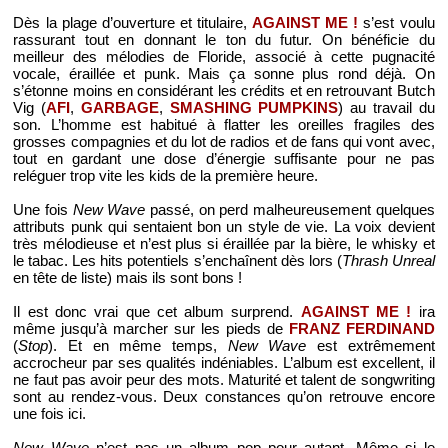
Dès la plage d’ouverture et titulaire,
AGAINST ME !
s’est voulu
rassurant tout en donnant le ton du futur. On bénéficie du
meilleur des mélodies de Floride, associé à cette pugnacité
vocale, éraillée et punk. Mais ça sonne plus rond déjà. On
s’étonne moins en considérant les crédits et en retrouvant Butch
Vig (
AFI
,
GARBAGE
,
SMASHING PUMPKINS
) au travail du
son. L’homme est habitué à flatter les oreilles fragiles des
grosses compagnies et du lot de radios et de fans qui vont avec,
tout en gardant une dose d’énergie suffisante pour ne pas
reléguer trop vite les kids de la première heure.
Une fois
New Wave
passé, on perd malheureusement quelques
attributs punk qui sentaient bon un style de vie. La voix devient
très mélodieuse et n’est plus si éraillée par la bière, le whisky et
le tabac. Les hits potentiels s’enchaînent dès lors (
Thrash Unreal
en tête de liste) mais ils sont bons !
Il est donc vrai que cet album surprend.
AGAINST ME !
ira
même jusqu’à marcher sur les pieds de
FRANZ FERDINAND
(
Stop
). Et en même temps,
New Wave
est extrêmement
accrocheur par ses qualités indéniables. L’album est excellent, il
ne faut pas avoir peur des mots. Maturité et talent de songwriting
sont au rendez-vous. Deux constances qu’on retrouve encore
une fois ici.
New Wave
n’est pas un album pop pour autant. Même si le