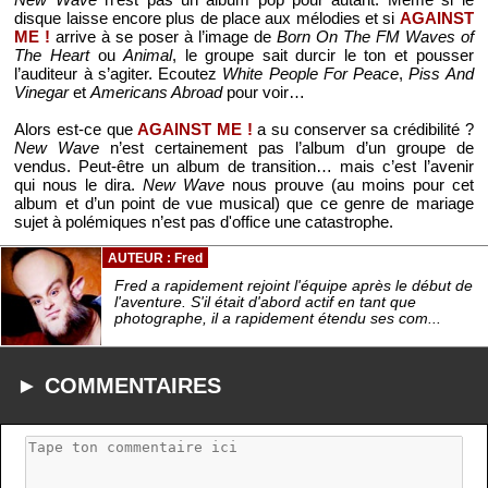
disque laisse encore plus de place aux mélodies et si
AGAINST
ME !
arrive à se poser à l’image de
Born On The FM Waves of
The Heart
ou
Animal
, le groupe sait durcir le ton et pousser
l’auditeur à s’agiter. Ecoutez
White People For Peace
,
Piss And
Vinegar
et
Americans Abroad
pour voir…
Alors est-ce que
AGAINST ME !
a su conserver sa crédibilité ?
New Wave
n’est certainement pas l’album d’un groupe de
vendus. Peut-être un album de transition… mais c’est l’avenir
qui nous le dira.
New Wave
nous prouve (au moins pour cet
album et d’un point de vue musical) que ce genre de mariage
sujet à polémiques n’est pas d'office une catastrophe.
AUTEUR : Fred
Fred a rapidement rejoint l'équipe après le début de
l'aventure. S'il était d'abord actif en tant que
photographe, il a rapidement étendu ses com...
► COMMENTAIRES