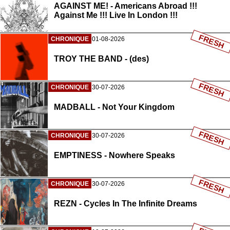
AGAINST ME! - Americans Abroad !!!
Against Me !!! Live In London !!!
FRESH
CHRONIQUE
01-08-2026
TROY THE BAND - (des)
FRESH
CHRONIQUE
30-07-2026
MADBALL - Not Your Kingdom
FRESH
CHRONIQUE
30-07-2026
EMPTINESS - Nowhere Speaks
FRESH
CHRONIQUE
30-07-2026
REZN - Cycles In The Infinite Dreams