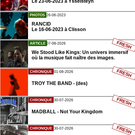
Le 23-06-2023 à Ysselsteyn
PHOTOS
26-06-2023
RANCID
Le 16-06-2023 à Clisson
FRESH
ARTICLE
07-08-2026
We Stood Like Kings: Un univers immersif
où la musique fait naître des images.
FRESH
CHRONIQUE
01-08-2026
TROY THE BAND - (des)
FRESH
CHRONIQUE
30-07-2026
MADBALL - Not Your Kingdom
FRESH
CHRONIQUE
30-07-2026