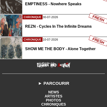
EMPTINESS - Nowhere Speaks
FRESH
CHRONIQUE
30-07-2026
REZN - Cycles In The Infinite Dreams
FRESH
CHRONIQUE
10-07-2026
SHOW ME THE BODY - Alone Together
► PARCOURIR
NEWS
ARTISTES
PHOTOS
CHRONIQUES