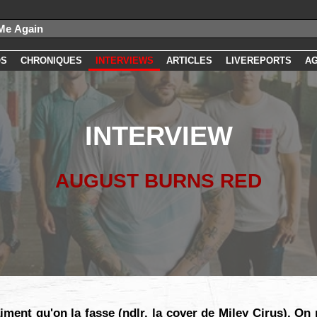
OS
CHRONIQUES
INTERVIEWS
ARTICLES
LIVEREPORTS
A
INTERVIEW
AUGUST BURNS RED
ment qu'on la fasse (ndlr. la cover de Miley Cirus). On 