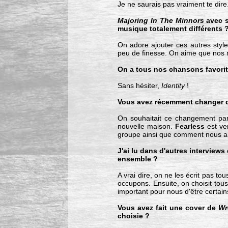
Je ne saurais pas vraiment te dire.
Majoring In The Minnors
avec s
musique totalement différents 
On adore ajouter ces autres style
peu de finesse. On aime que nos
On a tous nos chansons favorite
Sans hésiter,
Identity
!
Vous avez récemment changer de
On souhaitait ce changement par
nouvelle maison.
Fearless
est ven
groupe ainsi que comment nous ai
J'ai lu dans d'autres interviews
ensemble ?
A vrai dire, on ne les écrit pas to
occupons. Ensuite, on choisit tou
important pour nous d'être certai
Vous avez fait une cover de
Wr
choisie ?