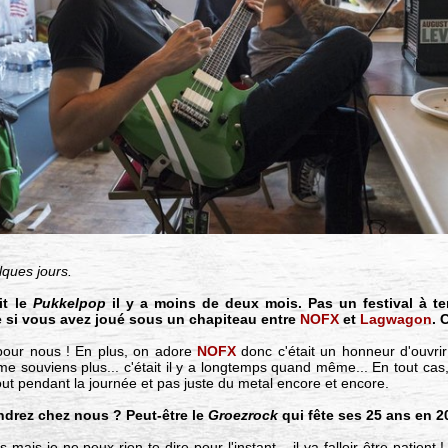
lques jours.
it le
Pukkelpop
il y a moins de deux mois. Pas un festival à 
 si vous avez joué sous un chapiteau entre
NOFX
et
Lagwagon
. 
 pour nous ! En plus, on adore
NOFX
donc c'était un honneur d'ouvri
e souviens plus... c'était il y a longtemps quand même... En tout cas,
out pendant la journée et pas juste du metal encore et encore.
ndrez chez nous ? Peut-être le
Groezrock
qui fête ses 25 ans en 2
 mais je ne peux rien te dire pour l'instant... il va falloir être patient 