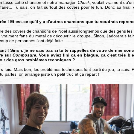
on fasse cette chanson et notre manager,
Chuck
, voulait vraiment qu'o
faire... Tu sais, on fait surtout des covers pour le fun. Donc au final,
adorée ! Et est-ce qu'il y a d'autres chansons que tu voudrais repr
aire des covers de chansons de Noël aussi longtemps que des gens les 
 vraiment fans du metal de découvrir le groupe. Sinon, j'adorerais fa
up de personnes l'ont déjà faite.
nt ! Sinon, je ne sais pas si tu te rappelles de votre dernier conc
re sur
Composure
. Vous aviez fini ça en blague, ça c'est très b
voir des gros problèmes techniques ?
s fois. Mais bon, les problèmes techniques font parti du jeu, tu sais. P
u parles, on arrange juste un petit truc et ça repart !