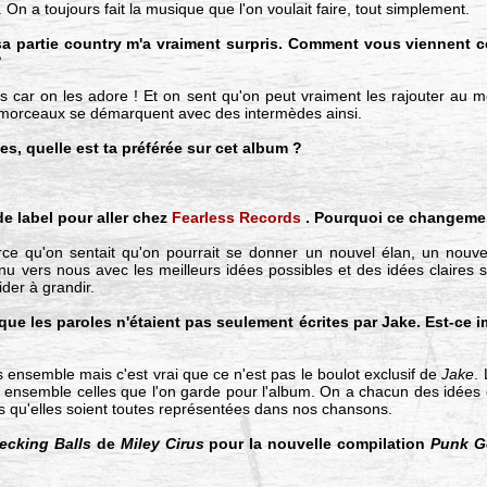
 On a toujours fait la musique que l'on voulait faire, tout simplement.
a partie country m'a vraiment surpris. Comment vous viennent c
?
s car on les adore ! Et on sent qu'on peut vraiment les rajouter au 
 morceaux se démarquent avec des intermèdes ainsi.
s, quelle est ta préférée sur cet album ?
 label pour aller chez
Fearless Records
. Pourquoi ce changeme
ce qu'on sentait qu'on pourrait se donner un nouvel élan, un nouv
u vers nous avec les meilleurs idées possibles et des idées claires su
der à grandir.
 que les paroles n'étaient pas seulement écrites par Jake. Est-ce 
us ensemble mais c'est vrai que ce n'est pas le boulot exclusif de
Jake
.
s ensemble celles que l'on garde pour l'album. On a chacun des idées et
ns qu'elles soient toutes représentées dans nos chansons.
ecking Balls
de
Miley Cirus
pour la nouvelle compilation
Punk G