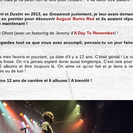
nt
et
Dustin
en 2013, au
Groezrock
justement, je leur avais dema
r en premier pour découvrir
August Burns Red
et ils avaient ré
n maintenant !
t
Ghost
(avec un featuring de
Jeremy
d'
A Day To Remember
) !
egardes tout ce que vous avez accompli, pensais-tu un jour faire 
 mes favoris et pourtant, ça date d'il y a 12 ans. C'était génial ! Le c
la fosse. On n'a jamais espéré durer aussi longtemps. C'est rare p
6 albums et être toujours là. On aime ce qu'on fait et je tiens à r
s ou de loin !
s 12 ans de carrière et 6 albums ! A bientôt !