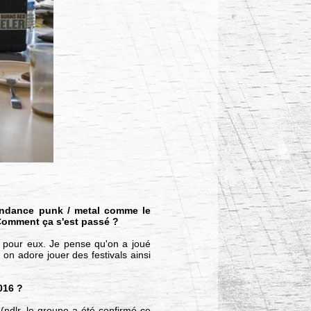
tendance punk / metal comme le
Comment ça s'est passé ?
r pour eux. Je pense qu'on a joué
 on adore jouer des festivals ainsi
016 ?
! (ndlr. le groupe a été confirmé ce