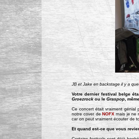
JB et Jake en backstage il y a que
Votre dernier festival belge éta
Groezrock
ou le
Graspop
, même
Ce concert était vraiment génial
notre cover de
NOFX
mais je ne m
car on peut vraiment écouter de t
Et quand est-ce que vous revie
Certains festivals sont déjà bookés