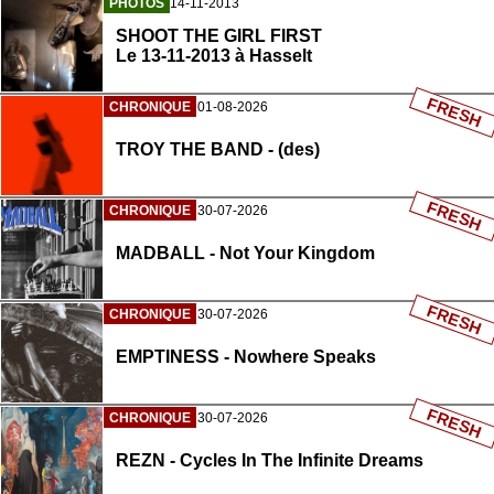
PHOTOS
14-11-2013
SHOOT THE GIRL FIRST
Le 13-11-2013 à Hasselt
FRESH
CHRONIQUE
01-08-2026
TROY THE BAND - (des)
FRESH
CHRONIQUE
30-07-2026
MADBALL - Not Your Kingdom
FRESH
CHRONIQUE
30-07-2026
EMPTINESS - Nowhere Speaks
FRESH
CHRONIQUE
30-07-2026
REZN - Cycles In The Infinite Dreams