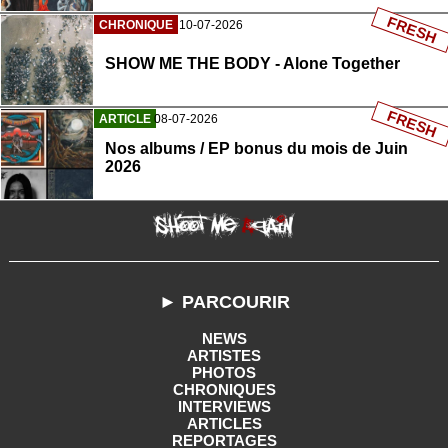
FRESH
CHRONIQUE
10-07-2026
SHOW ME THE BODY - Alone Together
FRESH
ARTICLE
08-07-2026
Nos albums / EP bonus du mois de Juin
2026
► PARCOURIR
NEWS
ARTISTES
PHOTOS
CHRONIQUES
INTERVIEWS
ARTICLES
REPORTAGES