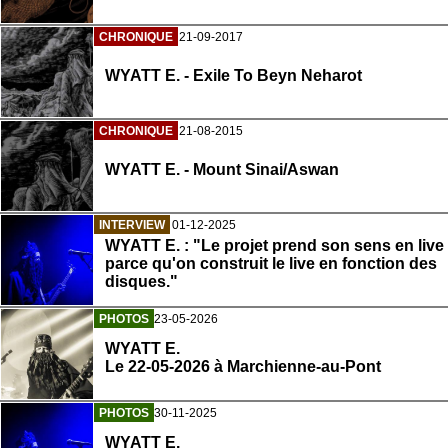
CHRONIQUE
21-09-2017
WYATT E. - Exile To Beyn Neharot
CHRONIQUE
21-08-2015
WYATT E. - Mount Sinai/Aswan
INTERVIEW
01-12-2025
WYATT E. : "Le projet prend son sens en live
parce qu'on construit le live en fonction des
disques."
PHOTOS
23-05-2026
WYATT E.
Le 22-05-2026 à Marchienne-au-Pont
PHOTOS
30-11-2025
WYATT E.