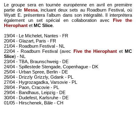
Le groupe sera en tournée européenne en avril en première
partie de
Messa
, incluant deux sets au Roadburn Festival, où
Wyatt E. présentera l'album dans son intégralité. Il interprétera
également un set spécial en collaboration avec
Five the
Hierophant
et
MC Slice
.
19/04 - Le Michelet, Nantes - FR
20/04 - Glazart, Paris - FR
21/04 - Roadburn Festival - NL
22/04 - Roadburn Festival (avec
Five the Hierophant
et
MC
Slice
) - NL
23/04 - TBA, Braunschweig - DE
24/04 - Spillestede Stengade, Copenhague - DK
25/04 - Urban Spree, Berlin - DE
26/04 - Drizzly Grizzly, Gdank - PL
27/04 - Hygrozagadka, Varsovie - PL
28/04 - Paon, Cracovie - PL
29/04 - Bandhaus, Leipzig - DE
30/04 - Dudefest, Karlsruhe - DE
01/05 - Hirschenek, Bâle - CH