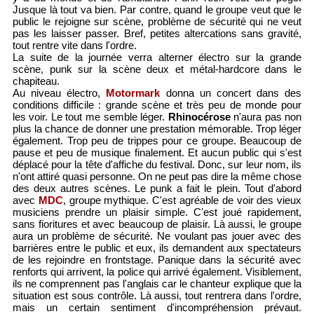
Jusque là tout va bien. Par contre, quand le groupe veut que le
public le rejoigne sur scène, problème de sécurité qui ne veut
pas les laisser passer. Bref, petites altercations sans gravité,
tout rentre vite dans l'ordre.
La suite de la journée verra alterner électro sur la grande
scène, punk sur la scène deux et métal-hardcore dans le
chapiteau.
Au niveau électro,
Motormark
donna un concert dans des
conditions difficile : grande scène et très peu de monde pour
les voir. Le tout me semble léger.
Rhinocérose
n'aura pas non
plus la chance de donner une prestation mémorable. Trop léger
également. Trop peu de trippes pour ce groupe. Beaucoup de
pause et peu de musique finalement. Et aucun public qui s'est
déplacé pour la tête d'affiche du festival. Donc, sur leur nom, ils
n'ont attiré quasi personne. On ne peut pas dire la même chose
des deux autres scènes. Le punk a fait le plein. Tout d'abord
avec
MDC
, groupe mythique. C'est agréable de voir des vieux
musiciens prendre un plaisir simple. C'est joué rapidement,
sans fioritures et avec beaucoup de plaisir. Là aussi, le groupe
aura un problème de sécurité. Ne voulant pas jouer avec des
barrières entre le public et eux, ils demandent aux spectateurs
de les rejoindre en frontstage. Panique dans la sécurité avec
renforts qui arrivent, la police qui arrivé également. Visiblement,
ils ne comprennent pas l'anglais car le chanteur explique que la
situation est sous contrôle. Là aussi, tout rentrera dans l'ordre,
mais un certain sentiment d'incompréhension prévaut.