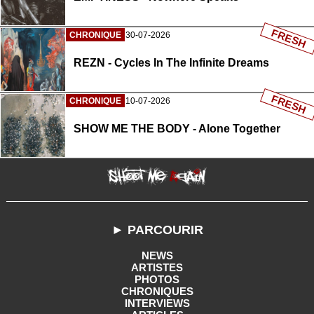
FRESH
CHRONIQUE
30-07-2026
REZN - Cycles In The Infinite Dreams
FRESH
CHRONIQUE
10-07-2026
SHOW ME THE BODY - Alone Together
► PARCOURIR
NEWS
ARTISTES
PHOTOS
CHRONIQUES
INTERVIEWS