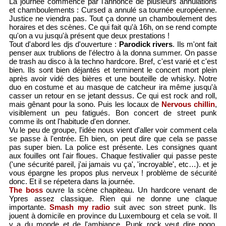
La journée commence par l'annonce de plusieurs annulations
et chamboulements : Cursed a annulé sa tournée européenne.
Justice ne viendra pas. Tout ça donne un chamboulement des
horaires et des scènes. Ce qui fait qu'à 16h, on se rend compte
qu'on a vu jusqu'à présent que deux prestations !
Tout d'abord les djs d'ouverture :
Parodick rivers
. Ils m'ont fait
penser aux trublions de l'électro à la donna summer. On passe
de trash au disco à la techno hardcore. Bref, c'est varié et c'est
bien. Ils sont bien déjantés et terminent le concert mort plein
après avoir vidé des bières et une bouteille de whisky. Notre
duo en costume et au masque de catcheur ira même jusqu'à
casser un retour en se jetant dessus. Ce qui est rock and roll,
mais gênant pour la sono. Puis les locaux de
Nervous chillin
,
visiblement un peu fatigués. Bon concert de street punk
comme ils ont l'habitude d'en donner.
Vu le peu de groupe, l'idée nous vient d'aller voir comment cela
se passe à l'entrée. Eh bien, on peut dire que cela se passe
pas super bien. La police est présente. Les consignes quant
aux fouilles ont l'air floues. Chaque festivalier qui passe peste
('une sécurité pareil, j'ai jamais vu ça', 'incroyable', etc…). et je
vous épargne les propos plus nerveux ! problème de sécurité
donc. Et il se répetera dans la journée.
The boss
ouvre la scène chapiteau. Un hardcore venant de
Ypres assez classique. Rien qui ne donne une claque
importante.
Smash my radio
suit avec son street punk. Ils
jouent à domicile en province du Luxembourg et cela se voit. Il
y a du monde et de l'ambiance. Punk rock veut dire pogo.