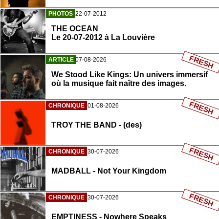
PHOTOS
22-07-2012
THE OCEAN
Le 20-07-2012 à La Louvière
FRESH
ARTICLE
07-08-2026
We Stood Like Kings: Un univers immersif
où la musique fait naître des images.
FRESH
CHRONIQUE
01-08-2026
TROY THE BAND - (des)
FRESH
CHRONIQUE
30-07-2026
MADBALL - Not Your Kingdom
FRESH
CHRONIQUE
30-07-2026
EMPTINESS - Nowhere Speaks