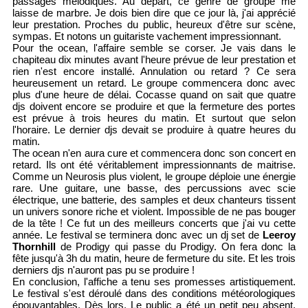
passages mélodiques. Au départ, ce genre de groupe me
laisse de marbre. Je dois bien dire que ce jour là, j'ai apprécié
leur prestation. Proches du public, heureux d'être sur scène,
sympas. Et notons un guitariste vachement impressionnant.
Pour the ocean, l'affaire semble se corser. Je vais dans le
chapiteau dix minutes avant l'heure prévue de leur prestation et
rien n'est encore installé. Annulation ou retard ? Ce sera
heureusement un retard. Le groupe commencera donc avec
plus d'une heure de délai. Cocasse quand on sait que quatre
djs doivent encore se produire et que la fermeture des portes
est prévue à trois heures du matin. Et surtout que selon
l'horaire. Le dernier djs devait se produire à quatre heures du
matin.
The ocean n'en aura cure et commencera donc son concert en
retard. Ils ont été véritablement impressionnants de maitrise.
Comme un Neurosis plus violent, le groupe déploie une énergie
rare. Une guitare, une basse, des percussions avec scie
électrique, une batterie, des samples et deux chanteurs tissent
un univers sonore riche et violent. Impossible de ne pas bouger
de la tête ! Ce fut un des meilleurs concerts que j'ai vu cette
année. Le festival se terminera donc avec un dj set de
Leeroy
Thornhill
de Prodigy qui passe du Prodigy. On fera donc la
fête jusqu'à 3h du matin, heure de fermeture du site. Et les trois
derniers djs n'auront pas pu se produire !
En conclusion, l'affiche a tenu ses promesses artistiquement.
Le festival s'est déroulé dans des conditions météorologiques
épouvantables. Dès lors, Le public a été un petit peu absent.