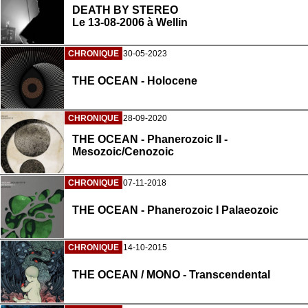
DEATH BY STEREO
Le 13-08-2006 à Wellin
CHRONIQUE
30-05-2023
THE OCEAN - Holocene
CHRONIQUE
28-09-2020
THE OCEAN - Phanerozoic II -
Mesozoic/Cenozoic
CHRONIQUE
07-11-2018
THE OCEAN - Phanerozoic I Palaeozoic
CHRONIQUE
14-10-2015
THE OCEAN / MONO - Transcendental