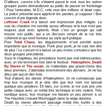
D'ailleurs, comme s'ils s'étaient passé le mot, tous les autres
groupes punks demanderont au public de passer en frontstage
! Pour l'anecdote, M.D.C, cela veut dire millions of dead cops.
La police présente aura apprécié les paroles, je suppose ! Bon
concert d'une légende donc.
Leftover Crack
m'a laissé une impression plus mitigée. La
voix du chanteur me semble assez affreuse et le tout n'est pas
toujours joué avec aplomb. Mais c'est un groupe qui sait
trouver son public, qui a un discours venant de la rue très
cohérent et qui rend honneur au style qu'il pratique.
Pour
Total Chaos
, les déguisements m'ont semblé aussi
importants que la musique. Punk pour punk, je ne sais rien dire
de plus ! Le concert m'a laissé un peu moins convaincu que les
deux groupes précédents.
Sous le chapiteau, les prestations furent pas mal intéressantes,
avec un trio terminant très bien le festival :
Hatesphere
,
Death
By Stereo
et
The ocean
. Je n'attendais pas grand-chose des
deux premiers. J'attendais énormément des derniers. Je ne fus
déçu par aucun des trois.
Tout d'abord, les danois d'Hatesphere. Je ne connaissais pas
trop leur musique et je dois dire que leur nom me laissait
quelque peu perplexe. Eh bien, sur scène, je me suis pris une
petite claque avec un métal très technique et très violent. Très
nordique aussi, leur musique me faisant un peu penser à un
The Haunted croisant Meshuggah dans la neige danoise.
Death by stereo alternent passage métal très hurlés à des