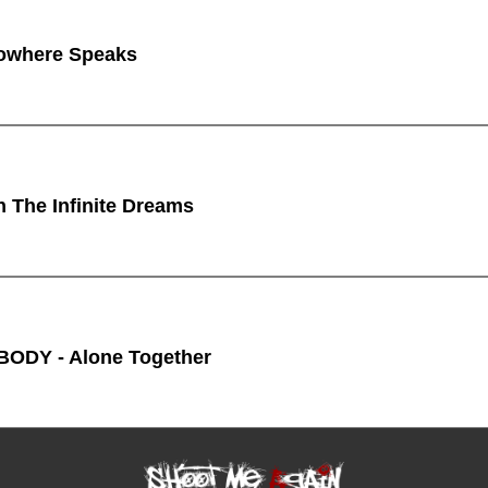
owhere Speaks
n The Infinite Dreams
ODY - Alone Together