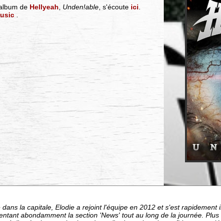
e album de
Hellyeah
,
Unden!able
, s'écoute
ici
.
usic
.
dans la capitale, Elodie a rejoint l'équipe en 2012 et s'est rapideme
entant abondamment la section 'News' tout au long de la journée. Plu