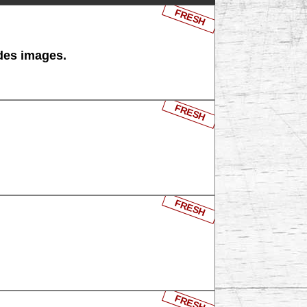
FRESH
 des images.
FRESH
FRESH
FRESH