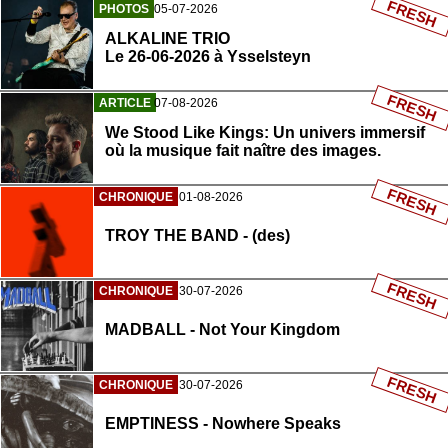
FRESH
PHOTOS
05-07-2026
ALKALINE TRIO
Le 26-06-2026 à Ysselsteyn
FRESH
ARTICLE
07-08-2026
We Stood Like Kings: Un univers immersif
où la musique fait naître des images.
FRESH
CHRONIQUE
01-08-2026
TROY THE BAND - (des)
FRESH
CHRONIQUE
30-07-2026
MADBALL - Not Your Kingdom
FRESH
CHRONIQUE
30-07-2026
EMPTINESS - Nowhere Speaks