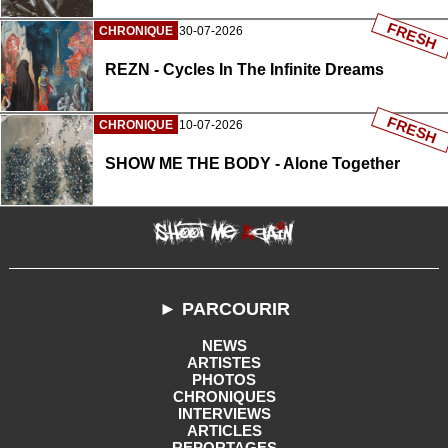
FRESH
CHRONIQUE
30-07-2026
REZN - Cycles In The Infinite Dreams
FRESH
CHRONIQUE
10-07-2026
SHOW ME THE BODY - Alone Together
► PARCOURIR
NEWS
ARTISTES
PHOTOS
CHRONIQUES
INTERVIEWS
ARTICLES
REPORTAGES